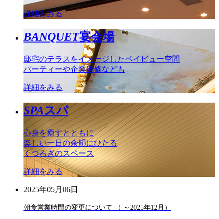
詳細をみる
BANQUET
宴会場
邸宅のテラスをイメージしたベイビュー空間
パーティーや企業研修なども
詳細をみる
SPA
スパ
心身を癒すとともに
楽しい一日の余韻にひたる
くつろぎのスペース
詳細をみる
2025年05月06日
朝食営業時間の変更について （ ～2025年12月）