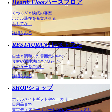
Hearth Floor
ハースフロア
くつろぎと快眠の客室
ホテル滞在を充実させる
おもてなし
詳細をみる
RESTAURANT
レストラン
自然と調和した雰囲気の中で
食材や調理法にこだわった
メニューをご提供
詳細をみる
SHOP
ショップ
ホテルメイドギフトやベーカリー
日用品まで
東京ディズニーリゾート®のパークグッズも