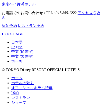
東京ベイ舞浜ホテル
お電話でのお問い合わせ / TEL :
047-355-1222
アクセス
Q &
A
宿泊予約
レストラン予約
LANGUAGE
日本語
English
中文 (简体字)
中文 (繁体字)
한국어
© TOKYO Disney RESORT OFFICIAL HOTELS.
ホーム
ホテルの魅力
オフィシャルホテル特典
宿泊
レストラン
ショップ