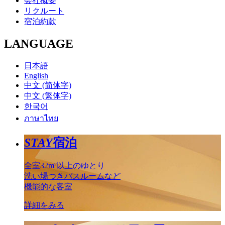
会社概要
リクルート
宿泊約款
LANGUAGE
日本語
English
中文 (简体字)
中文 (繁体字)
한국어
ภาษาไทย
STAY
宿泊
全室32m²以上のゆとり
洗い場つきバスルームなど
機能的な客室
詳細をみる