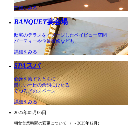
詳細をみる
BANQUET
宴会場
邸宅のテラスをイメージしたベイビュー空間
パーティーや企業研修なども
詳細をみる
SPA
スパ
心身を癒すとともに
楽しい一日の余韻にひたる
くつろぎのスペース
詳細をみる
2025年05月06日
朝食営業時間の変更について （ ～2025年12月）