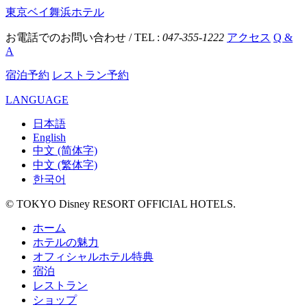
東京ベイ舞浜ホテル
お電話でのお問い合わせ / TEL :
047-355-1222
アクセス
Q &
A
宿泊予約
レストラン予約
LANGUAGE
日本語
English
中文 (简体字)
中文 (繁体字)
한국어
© TOKYO Disney RESORT OFFICIAL HOTELS.
ホーム
ホテルの魅力
オフィシャルホテル特典
宿泊
レストラン
ショップ