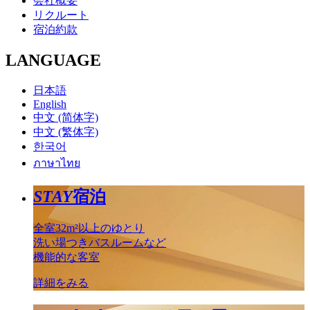
会社概要
リクルート
宿泊約款
LANGUAGE
日本語
English
中文 (简体字)
中文 (繁体字)
한국어
ภาษาไทย
STAY
宿泊
全室32m²以上のゆとり
洗い場つきバスルームなど
機能的な客室
詳細をみる