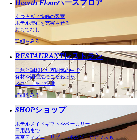
Hearth Floor
ハースフロア
くつろぎと快眠の客室
ホテル滞在を充実させる
おもてなし
詳細をみる
RESTAURANT
レストラン
自然と調和した雰囲気の中で
食材や調理法にこだわった
メニューをご提供
詳細をみる
SHOP
ショップ
ホテルメイドギフトやベーカリー
日用品まで
東京ディズニーリゾート®のパークグッズも