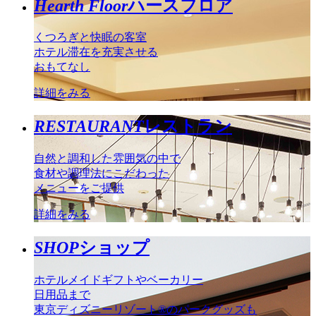
Hearth Floor
ハースフロア
くつろぎと快眠の客室
ホテル滞在を充実させる
おもてなし
詳細をみる
RESTAURANT
レストラン
自然と調和した雰囲気の中で
食材や調理法にこだわった
メニューをご提供
詳細をみる
SHOP
ショップ
ホテルメイドギフトやベーカリー
日用品まで
東京ディズニーリゾート®のパークグッズも