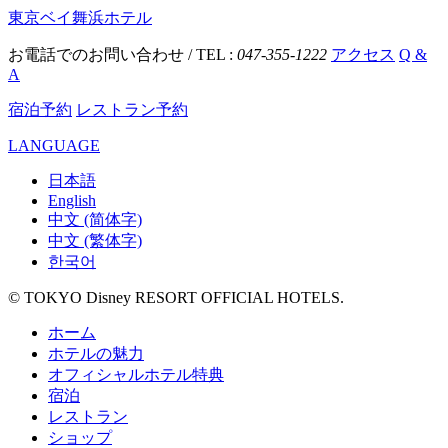
東京ベイ舞浜ホテル
お電話でのお問い合わせ / TEL :
047-355-1222
アクセス
Q &
A
宿泊予約
レストラン予約
LANGUAGE
日本語
English
中文 (简体字)
中文 (繁体字)
한국어
© TOKYO Disney RESORT OFFICIAL HOTELS.
ホーム
ホテルの魅力
オフィシャルホテル特典
宿泊
レストラン
ショップ