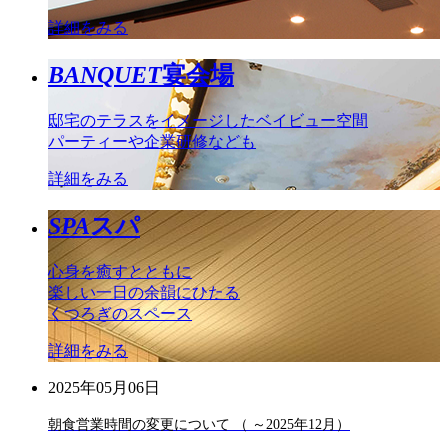
詳細をみる
BANQUET
宴会場
邸宅のテラスをイメージしたベイビュー空間
パーティーや企業研修なども
詳細をみる
SPA
スパ
心身を癒すとともに
楽しい一日の余韻にひたる
くつろぎのスペース
詳細をみる
2025年05月06日
朝食営業時間の変更について （ ～2025年12月）