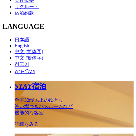
会社概要
リクルート
宿泊約款
LANGUAGE
日本語
English
中文 (简体字)
中文 (繁体字)
한국어
ภาษาไทย
STAY
宿泊
全室32m²以上のゆとり
洗い場つきバスルームなど
機能的な客室
詳細をみる