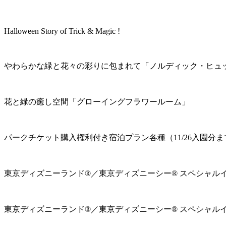
Halloween Story of Trick & Magic !
やわらかな緑と花々の彩りに包まれて「ノルディック・ヒュ
花と緑の癒し空間「グローイングフラワールーム」
パークチケット購入権利付き宿泊プラン各種（11/26入園分ま
東京ディズニーランド®／東京ディズニーシー® スペシャル
東京ディズニーランド®／東京ディズニーシー® スペシャル