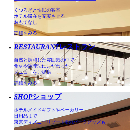
くつろぎと快眠の客室
ホテル滞在を充実させる
おもてなし
詳細をみる
RESTAURANT
レストラン
自然と調和した雰囲気の中で
食材や調理法にこだわった
メニューをご提供
詳細をみる
SHOP
ショップ
ホテルメイドギフトやベーカリー
日用品まで
東京ディズニーリゾート®のパークグッズも