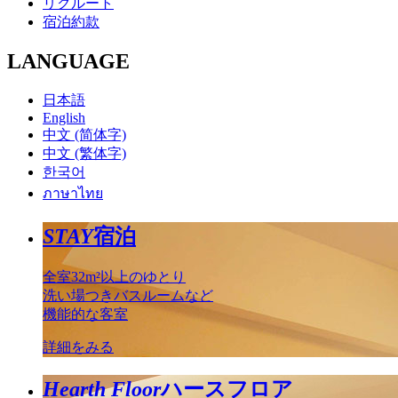
リクルート
宿泊約款
LANGUAGE
日本語
English
中文 (简体字)
中文 (繁体字)
한국어
ภาษาไทย
STAY
宿泊
全室32m²以上のゆとり
洗い場つきバスルームなど
機能的な客室
詳細をみる
Hearth Floor
ハースフロア