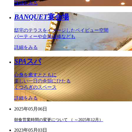
詳細をみる
BANQUET
宴会場
邸宅のテラスをイメージしたベイビュー空間
パーティーや企業研修なども
詳細をみる
SPA
スパ
心身を癒すとともに
楽しい一日の余韻にひたる
くつろぎのスペース
詳細をみる
2025年05月06日
朝食営業時間の変更について （ ～2025年12月）
2023年05月03日