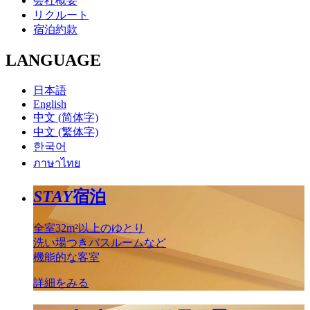
会社概要
リクルート
宿泊約款
LANGUAGE
日本語
English
中文 (简体字)
中文 (繁体字)
한국어
ภาษาไทย
STAY
宿泊
全室32m²以上のゆとり
洗い場つきバスルームなど
機能的な客室
詳細をみる