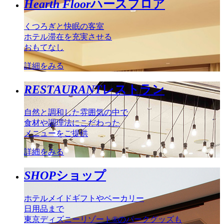
Hearth Floor
ハースフロア
くつろぎと快眠の客室
ホテル滞在を充実させる
おもてなし
詳細をみる
RESTAURANT
レストラン
自然と調和した雰囲気の中で
食材や調理法にこだわった
メニューをご提供
詳細をみる
SHOP
ショップ
ホテルメイドギフトやベーカリー
日用品まで
東京ディズニーリゾート®のパークグッズも