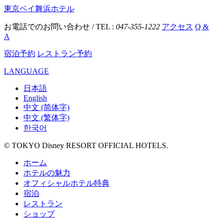
東京ベイ舞浜ホテル
お電話でのお問い合わせ / TEL :
047-355-1222
アクセス
Q &
A
宿泊予約
レストラン予約
LANGUAGE
日本語
English
中文 (简体字)
中文 (繁体字)
한국어
© TOKYO Disney RESORT OFFICIAL HOTELS.
ホーム
ホテルの魅力
オフィシャルホテル特典
宿泊
レストラン
ショップ