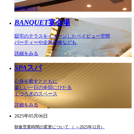
詳細をみる
BANQUET
宴会場
邸宅のテラスをイメージしたベイビュー空間
パーティーや企業研修なども
詳細をみる
SPA
スパ
心身を癒すとともに
楽しい一日の余韻にひたる
くつろぎのスペース
詳細をみる
2025年05月06日
朝食営業時間の変更について （ ～2025年12月）