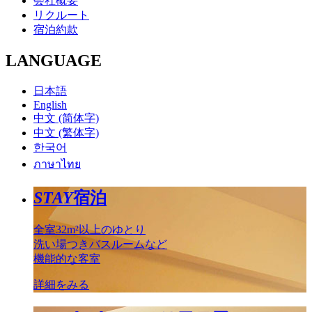
会社概要
リクルート
宿泊約款
LANGUAGE
日本語
English
中文 (简体字)
中文 (繁体字)
한국어
ภาษาไทย
STAY
宿泊
全室32m²以上のゆとり
洗い場つきバスルームなど
機能的な客室
詳細をみる