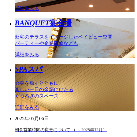
詳細をみる
BANQUET
宴会場
邸宅のテラスをイメージしたベイビュー空間
パーティーや企業研修なども
詳細をみる
SPA
スパ
心身を癒すとともに
楽しい一日の余韻にひたる
くつろぎのスペース
詳細をみる
2025年05月06日
朝食営業時間の変更について （ ～2025年12月）