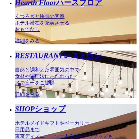
Hearth Floor
ハースフロア
くつろぎと快眠の客室
ホテル滞在を充実させる
おもてなし
詳細をみる
RESTAURANT
レストラン
自然と調和した雰囲気の中で
食材や調理法にこだわった
メニューをご提供
詳細をみる
SHOP
ショップ
ホテルメイドギフトやベーカリー
日用品まで
東京ディズニーリゾート®のパークグッズも