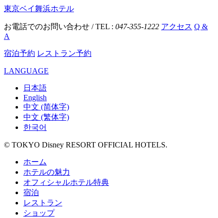
東京ベイ舞浜ホテル
お電話でのお問い合わせ / TEL :
047-355-1222
アクセス
Q &
A
宿泊予約
レストラン予約
LANGUAGE
日本語
English
中文 (简体字)
中文 (繁体字)
한국어
© TOKYO Disney RESORT OFFICIAL HOTELS.
ホーム
ホテルの魅力
オフィシャルホテル特典
宿泊
レストラン
ショップ