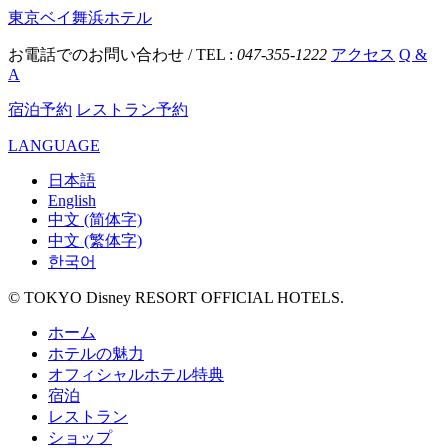
東京ベイ舞浜ホテル
お電話でのお問い合わせ / TEL :
047-355-1222
アクセス
Q &
A
宿泊予約
レストラン予約
LANGUAGE
日本語
English
中文 (简体字)
中文 (繁体字)
한국어
© TOKYO Disney RESORT OFFICIAL HOTELS.
ホーム
ホテルの魅力
オフィシャルホテル特典
宿泊
レストラン
ショップ