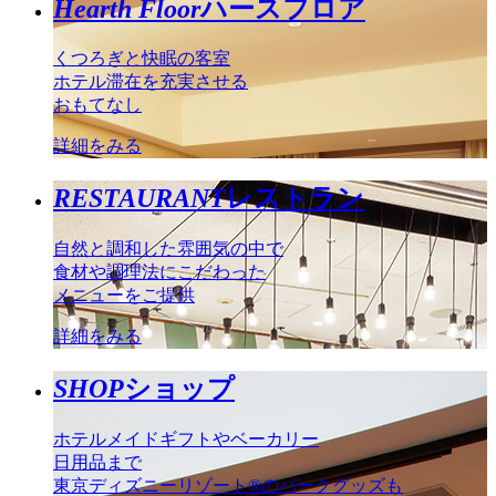
Hearth Floor
ハースフロア
くつろぎと快眠の客室
ホテル滞在を充実させる
おもてなし
詳細をみる
RESTAURANT
レストラン
自然と調和した雰囲気の中で
食材や調理法にこだわった
メニューをご提供
詳細をみる
SHOP
ショップ
ホテルメイドギフトやベーカリー
日用品まで
東京ディズニーリゾート®のパークグッズも