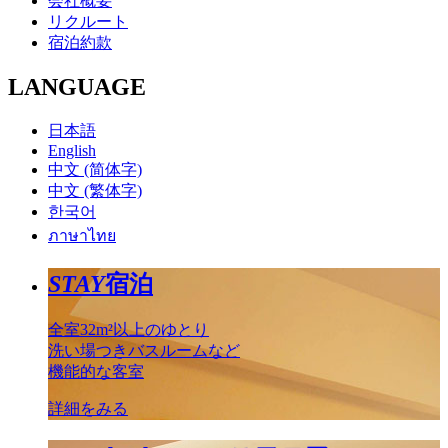
会社概要
リクルート
宿泊約款
LANGUAGE
日本語
English
中文 (简体字)
中文 (繁体字)
한국어
ภาษาไทย
STAY
宿泊
全室32m²以上のゆとり
洗い場つきバスルームなど
機能的な客室
詳細をみる