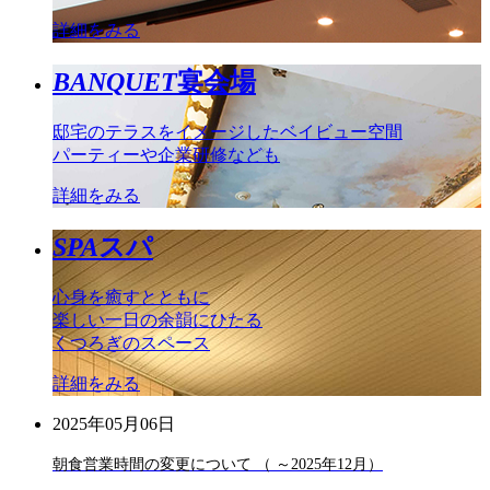
詳細をみる
BANQUET
宴会場
邸宅のテラスをイメージしたベイビュー空間
パーティーや企業研修なども
詳細をみる
SPA
スパ
心身を癒すとともに
楽しい一日の余韻にひたる
くつろぎのスペース
詳細をみる
2025年05月06日
朝食営業時間の変更について （ ～2025年12月）