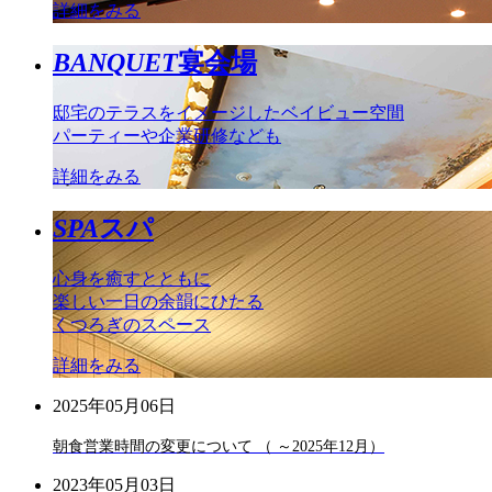
詳細をみる
BANQUET
宴会場
邸宅のテラスをイメージしたベイビュー空間
パーティーや企業研修なども
詳細をみる
SPA
スパ
心身を癒すとともに
楽しい一日の余韻にひたる
くつろぎのスペース
詳細をみる
2025年05月06日
朝食営業時間の変更について （ ～2025年12月）
2023年05月03日