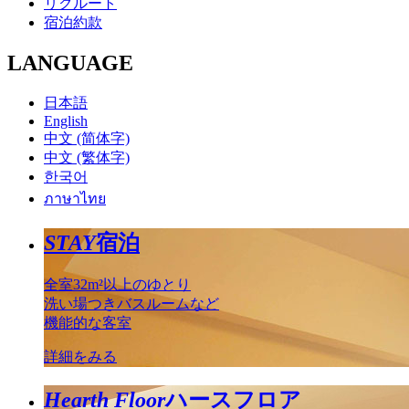
リクルート
宿泊約款
LANGUAGE
日本語
English
中文 (简体字)
中文 (繁体字)
한국어
ภาษาไทย
STAY
宿泊
全室32m²以上のゆとり
洗い場つきバスルームなど
機能的な客室
詳細をみる
Hearth Floor
ハースフロア