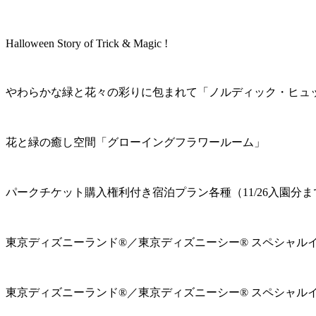
Halloween Story of Trick & Magic !
やわらかな緑と花々の彩りに包まれて「ノルディック・ヒュ
花と緑の癒し空間「グローイングフラワールーム」
パークチケット購入権利付き宿泊プラン各種（11/26入園分ま
東京ディズニーランド®／東京ディズニーシー® スペシャル
東京ディズニーランド®／東京ディズニーシー® スペシャル