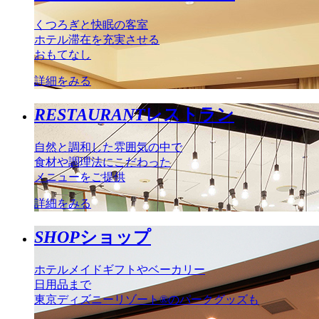
くつろぎと快眠の客室
ホテル滞在を充実させる
おもてなし
詳細をみる
RESTAURANT
レストラン
自然と調和した雰囲気の中で
食材や調理法にこだわった
メニューをご提供
詳細をみる
SHOP
ショップ
ホテルメイドギフトやベーカリー
日用品まで
東京ディズニーリゾート®のパークグッズも