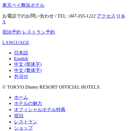
東京ベイ舞浜ホテル
お電話でのお問い合わせ / TEL :
047-355-1222
アクセス
Q &
A
宿泊予約
レストラン予約
LANGUAGE
日本語
English
中文 (简体字)
中文 (繁体字)
한국어
© TOKYO Disney RESORT OFFICIAL HOTELS.
ホーム
ホテルの魅力
オフィシャルホテル特典
宿泊
レストラン
ショップ