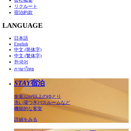
会社概要
リクルート
宿泊約款
LANGUAGE
日本語
English
中文 (简体字)
中文 (繁体字)
한국어
ภาษาไทย
STAY
宿泊
全室32m²以上のゆとり
洗い場つきバスルームなど
機能的な客室
詳細をみる