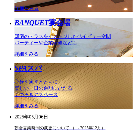
詳細をみる
BANQUET
宴会場
邸宅のテラスをイメージしたベイビュー空間
パーティーや企業研修なども
詳細をみる
SPA
スパ
心身を癒すとともに
楽しい一日の余韻にひたる
くつろぎのスペース
詳細をみる
2025年05月06日
朝食営業時間の変更について （ ～2025年12月）