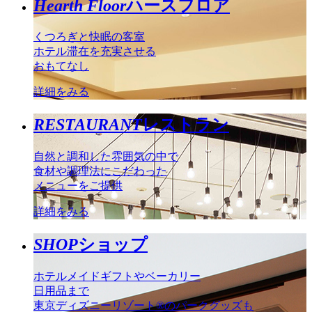
Hearth Floor
ハースフロア
くつろぎと快眠の客室
ホテル滞在を充実させる
おもてなし
詳細をみる
RESTAURANT
レストラン
自然と調和した雰囲気の中で
食材や調理法にこだわった
メニューをご提供
詳細をみる
SHOP
ショップ
ホテルメイドギフトやベーカリー
日用品まで
東京ディズニーリゾート®のパークグッズも