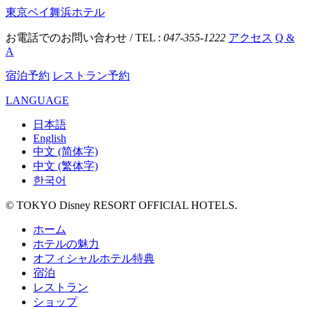
東京ベイ舞浜ホテル
お電話でのお問い合わせ / TEL :
047-355-1222
アクセス
Q &
A
宿泊予約
レストラン予約
LANGUAGE
日本語
English
中文 (简体字)
中文 (繁体字)
한국어
© TOKYO Disney RESORT OFFICIAL HOTELS.
ホーム
ホテルの魅力
オフィシャルホテル特典
宿泊
レストラン
ショップ