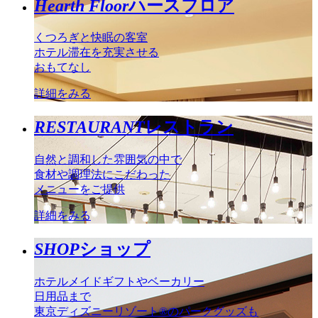
Hearth Floor
ハースフロア
くつろぎと快眠の客室
ホテル滞在を充実させる
おもてなし
詳細をみる
RESTAURANT
レストラン
自然と調和した雰囲気の中で
食材や調理法にこだわった
メニューをご提供
詳細をみる
SHOP
ショップ
ホテルメイドギフトやベーカリー
日用品まで
東京ディズニーリゾート®のパークグッズも