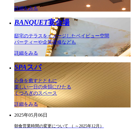
詳細をみる
BANQUET
宴会場
邸宅のテラスをイメージしたベイビュー空間
パーティーや企業研修なども
詳細をみる
SPA
スパ
心身を癒すとともに
楽しい一日の余韻にひたる
くつろぎのスペース
詳細をみる
2025年05月06日
朝食営業時間の変更について （ ～2025年12月）