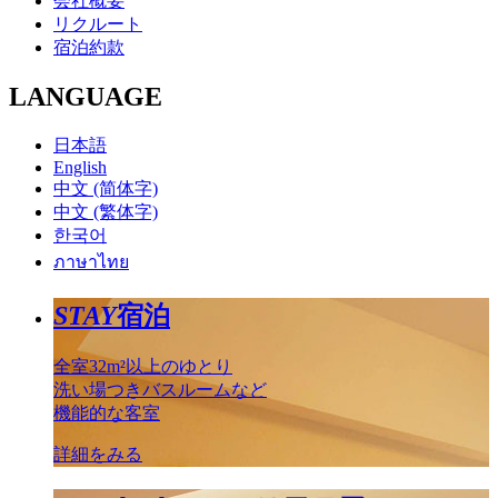
会社概要
リクルート
宿泊約款
LANGUAGE
日本語
English
中文 (简体字)
中文 (繁体字)
한국어
ภาษาไทย
STAY
宿泊
全室32m²以上のゆとり
洗い場つきバスルームなど
機能的な客室
詳細をみる