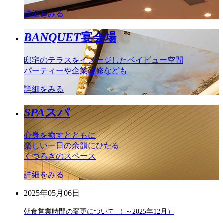
詳細をみる
BANQUET
宴会場
邸宅のテラスをイメージしたベイビュー空間
パーティーや企業研修なども
詳細をみる
SPA
スパ
心身を癒すとともに
楽しい一日の余韻にひたる
くつろぎのスペース
詳細をみる
2025年05月06日
朝食営業時間の変更について （ ～2025年12月）