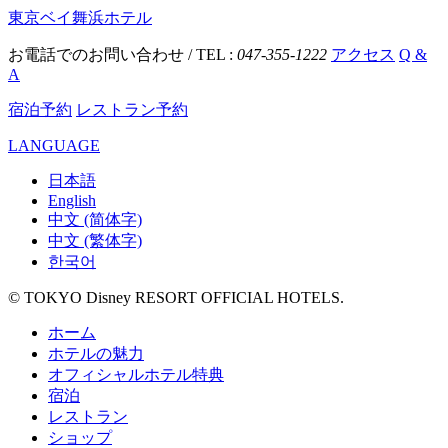
東京ベイ舞浜ホテル
お電話でのお問い合わせ / TEL :
047-355-1222
アクセス
Q &
A
宿泊予約
レストラン予約
LANGUAGE
日本語
English
中文 (简体字)
中文 (繁体字)
한국어
© TOKYO Disney RESORT OFFICIAL HOTELS.
ホーム
ホテルの魅力
オフィシャルホテル特典
宿泊
レストラン
ショップ