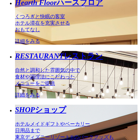
Hearth Floor
ハースフロア
くつろぎと快眠の客室
ホテル滞在を充実させる
おもてなし
詳細をみる
RESTAURANT
レストラン
自然と調和した雰囲気の中で
食材や調理法にこだわった
メニューをご提供
詳細をみる
SHOP
ショップ
ホテルメイドギフトやベーカリー
日用品まで
東京ディズニーリゾート®のパークグッズも