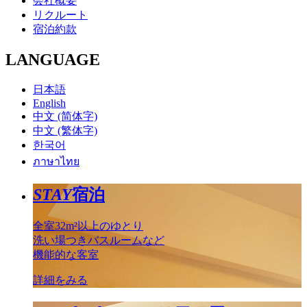
会社概要
リクルート
宿泊約款
LANGUAGE
日本語
English
中文 (简体字)
中文 (繁体字)
한국어
ภาษาไทย
STAY
宿泊
全室32m²以上のゆとり
洗い場つきバスルームなど
機能的な客室
詳細をみる