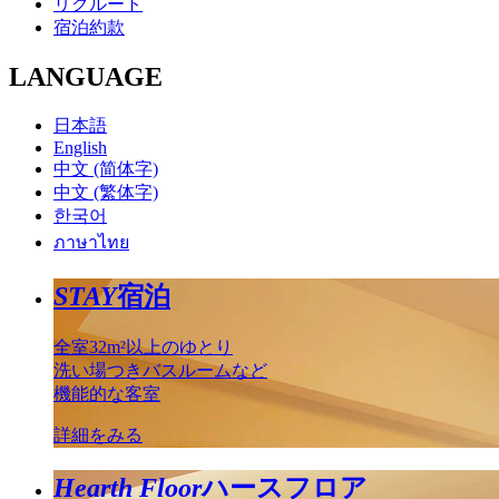
リクルート
宿泊約款
LANGUAGE
日本語
English
中文 (简体字)
中文 (繁体字)
한국어
ภาษาไทย
STAY
宿泊
全室32m²以上のゆとり
洗い場つきバスルームなど
機能的な客室
詳細をみる
Hearth Floor
ハースフロア