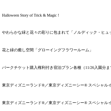
Halloween Story of Trick & Magic !
やわらかな緑と花々の彩りに包まれて「ノルディック・ヒュ
花と緑の癒し空間「グローイングフラワールーム」
パークチケット購入権利付き宿泊プラン各種（11/26入園分ま
東京ディズニーランド®／東京ディズニーシー® スペシャル
東京ディズニーランド®／東京ディズニーシー® スペシャル