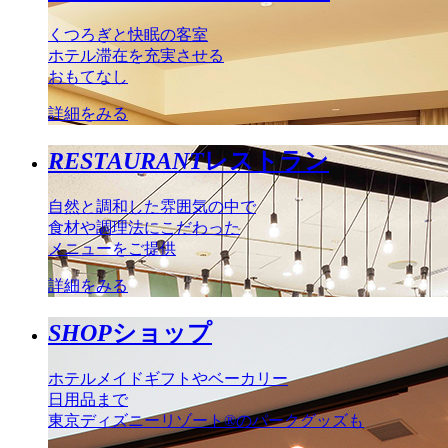
くつろぎと快眠の客室
ホテル滞在を充実させる
おもてなし
詳細をみる
RESTAURANT
レストラン
自然と調和した雰囲気の中で
食材や調理法にこだわった
メニューをご提供
詳細をみる
SHOP
ショップ
ホテルメイドギフトやベーカリー
日用品まで
東京ディズニーリゾート®のパークグッズも