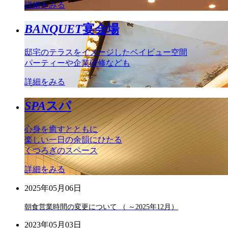
詳細をみる
BANQUET
宴会場
邸宅のテラスをイメージしたベイビュー空間
パーティーや企業研修なども
詳細をみる
SPA
スパ
心身を癒すとともに
楽しい一日の余韻にひたる
くつろぎのスペース
詳細をみる
2025年05月06日
朝食営業時間の変更について （ ～2025年12月）
2023年05月03日