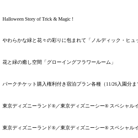
Halloween Story of Trick & Magic !
やわらかな緑と花々の彩りに包まれて「ノルディック・ヒュ
花と緑の癒し空間「グローイングフラワールーム」
パークチケット購入権利付き宿泊プラン各種（11/26入園分ま
東京ディズニーランド®／東京ディズニーシー® スペシャル
東京ディズニーランド®／東京ディズニーシー® スペシャル