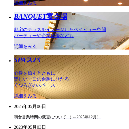
詳細をみる
BANQUET
宴会場
邸宅のテラスをイメージしたベイビュー空間
パーティーや企業研修なども
詳細をみる
SPA
スパ
心身を癒すとともに
楽しい一日の余韻にひたる
くつろぎのスペース
詳細をみる
2025年05月06日
朝食営業時間の変更について （ ～2025年12月）
2023年05月03日