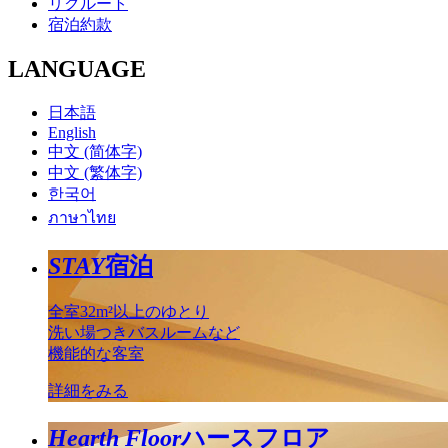
リクルート
宿泊約款
LANGUAGE
日本語
English
中文 (简体字)
中文 (繁体字)
한국어
ภาษาไทย
STAY
宿泊
全室32m²以上のゆとり
洗い場つきバスルームなど
機能的な客室
詳細をみる
Hearth Floor
ハースフロア