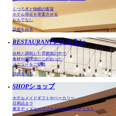
くつろぎと快眠の客室
ホテル滞在を充実させる
おもてなし
詳細をみる
RESTAURANT
レストラン
自然と調和した雰囲気の中で
食材や調理法にこだわった
メニューをご提供
詳細をみる
SHOP
ショップ
ホテルメイドギフトやベーカリー
日用品まで
東京ディズニーリゾート®のパークグッズも