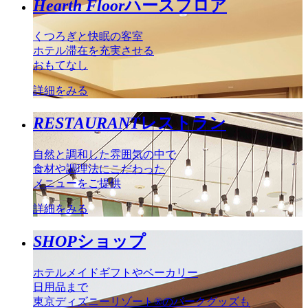
Hearth Floor
ハースフロア
くつろぎと快眠の客室
ホテル滞在を充実させる
おもてなし
詳細をみる
RESTAURANT
レストラン
自然と調和した雰囲気の中で
食材や調理法にこだわった
メニューをご提供
詳細をみる
SHOP
ショップ
ホテルメイドギフトやベーカリー
日用品まで
東京ディズニーリゾート®のパークグッズも