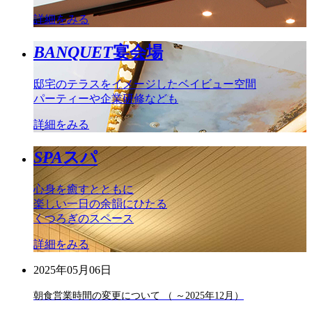
詳細をみる
BANQUET
宴会場
邸宅のテラスをイメージしたベイビュー空間
パーティーや企業研修なども
詳細をみる
SPA
スパ
心身を癒すとともに
楽しい一日の余韻にひたる
くつろぎのスペース
詳細をみる
2025年05月06日
朝食営業時間の変更について （ ～2025年12月）