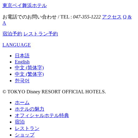
東京ベイ舞浜ホテル
お電話でのお問い合わせ / TEL :
047-355-1222
アクセス
Q &
A
宿泊予約
レストラン予約
LANGUAGE
日本語
English
中文 (简体字)
中文 (繁体字)
한국어
© TOKYO Disney RESORT OFFICIAL HOTELS.
ホーム
ホテルの魅力
オフィシャルホテル特典
宿泊
レストラン
ショップ