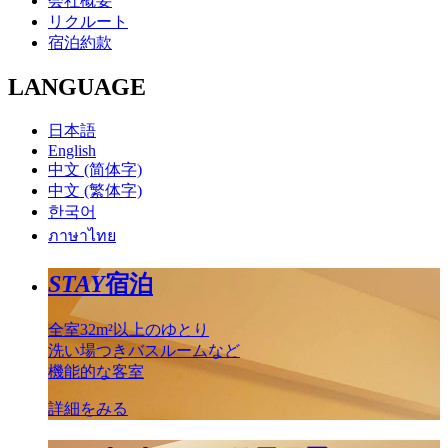
会社概要
リクルート
宿泊約款
LANGUAGE
日本語
English
中文 (简体字)
中文 (繁体字)
한국어
ภาษาไทย
STAY
宿泊
全室32m²以上のゆとり
洗い場つきバスルームなど
機能的な客室
詳細をみる