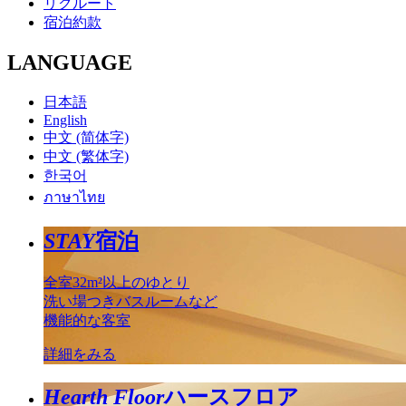
リクルート
宿泊約款
LANGUAGE
日本語
English
中文 (简体字)
中文 (繁体字)
한국어
ภาษาไทย
STAY
宿泊
全室32m²以上のゆとり
洗い場つきバスルームなど
機能的な客室
詳細をみる
Hearth Floor
ハースフロア