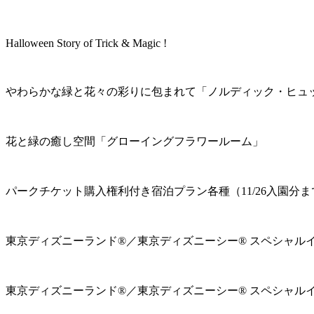
Halloween Story of Trick & Magic !
やわらかな緑と花々の彩りに包まれて「ノルディック・ヒュ
花と緑の癒し空間「グローイングフラワールーム」
パークチケット購入権利付き宿泊プラン各種（11/26入園分ま
東京ディズニーランド®／東京ディズニーシー® スペシャル
東京ディズニーランド®／東京ディズニーシー® スペシャル