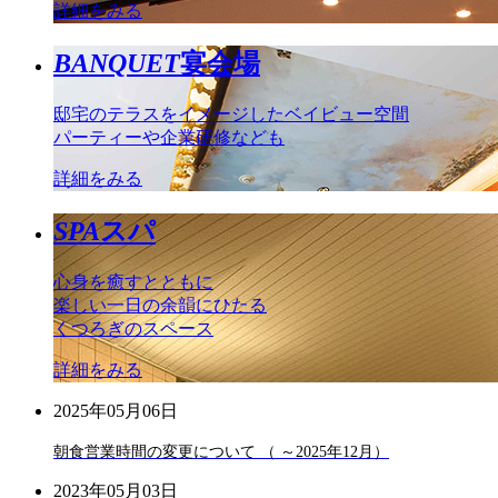
詳細をみる
BANQUET
宴会場
邸宅のテラスをイメージしたベイビュー空間
パーティーや企業研修なども
詳細をみる
SPA
スパ
心身を癒すとともに
楽しい一日の余韻にひたる
くつろぎのスペース
詳細をみる
2025年05月06日
朝食営業時間の変更について （ ～2025年12月）
2023年05月03日