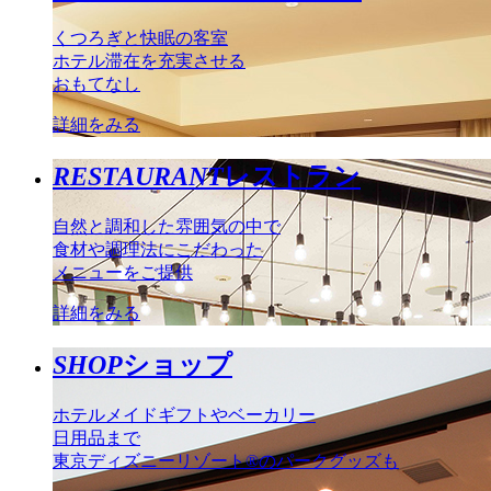
くつろぎと快眠の客室
ホテル滞在を充実させる
おもてなし
詳細をみる
RESTAURANT
レストラン
自然と調和した雰囲気の中で
食材や調理法にこだわった
メニューをご提供
詳細をみる
SHOP
ショップ
ホテルメイドギフトやベーカリー
日用品まで
東京ディズニーリゾート®のパークグッズも