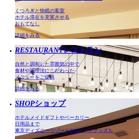
くつろぎと快眠の客室
ホテル滞在を充実させる
おもてなし
詳細をみる
RESTAURANT
レストラン
自然と調和した雰囲気の中で
食材や調理法にこだわった
メニューをご提供
詳細をみる
SHOP
ショップ
ホテルメイドギフトやベーカリー
日用品まで
東京ディズニーリゾート®のパークグッズも