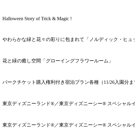
Halloween Story of Trick & Magic !
やわらかな緑と花々の彩りに包まれて「ノルディック・ヒュ
花と緑の癒し空間「グローイングフラワールーム」
パークチケット購入権利付き宿泊プラン各種（11/26入園分ま
東京ディズニーランド®／東京ディズニーシー® スペシャル
東京ディズニーランド®／東京ディズニーシー® スペシャル