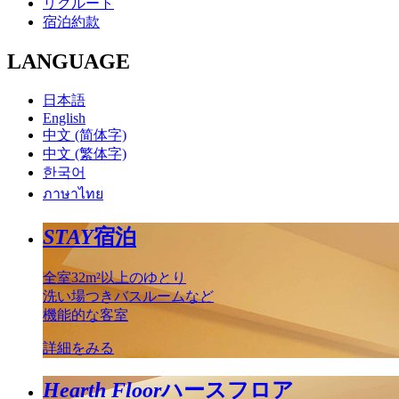
リクルート
宿泊約款
LANGUAGE
日本語
English
中文 (简体字)
中文 (繁体字)
한국어
ภาษาไทย
STAY
宿泊
全室32m²以上のゆとり
洗い場つきバスルームなど
機能的な客室
詳細をみる
Hearth Floor
ハースフロア