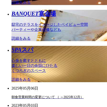
詳細をみる
BANQUET
宴会場
邸宅のテラスをイメージしたベイビュー空間
パーティーや企業研修なども
詳細をみる
SPA
スパ
心身を癒すとともに
楽しい一日の余韻にひたる
くつろぎのスペース
詳細をみる
2025年05月06日
朝食営業時間の変更について （ ～2025年12月）
2023年05月03日