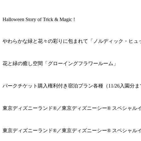
Halloween Story of Trick & Magic !
やわらかな緑と花々の彩りに包まれて「ノルディック・ヒュ
花と緑の癒し空間「グローイングフラワールーム」
パークチケット購入権利付き宿泊プラン各種（11/26入園分ま
東京ディズニーランド®／東京ディズニーシー® スペシャル
東京ディズニーランド®／東京ディズニーシー® スペシャル