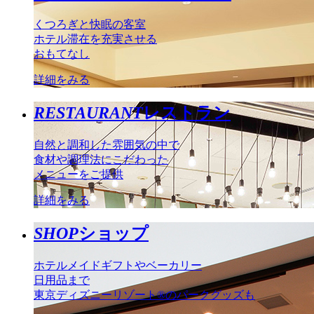
くつろぎと快眠の客室
ホテル滞在を充実させる
おもてなし
詳細をみる
RESTAURANT
レストラン
自然と調和した雰囲気の中で
食材や調理法にこだわった
メニューをご提供
詳細をみる
SHOP
ショップ
ホテルメイドギフトやベーカリー
日用品まで
東京ディズニーリゾート®のパークグッズも