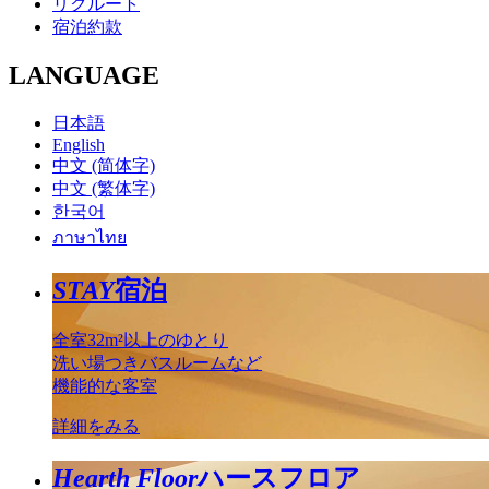
リクルート
宿泊約款
LANGUAGE
日本語
English
中文 (简体字)
中文 (繁体字)
한국어
ภาษาไทย
STAY
宿泊
全室32m²以上のゆとり
洗い場つきバスルームなど
機能的な客室
詳細をみる
Hearth Floor
ハースフロア