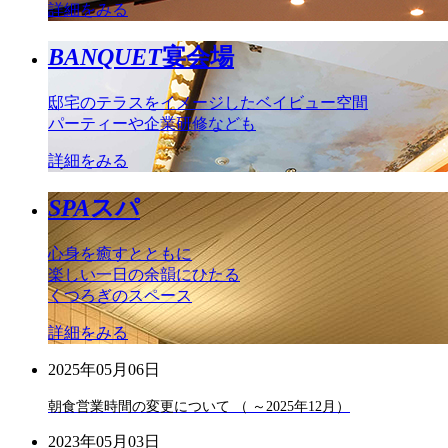
詳細をみる
BANQUET
宴会場
邸宅のテラスをイメージしたベイビュー空間
パーティーや企業研修なども
詳細をみる
SPA
スパ
心身を癒すとともに
楽しい一日の余韻にひたる
くつろぎのスペース
詳細をみる
2025年05月06日
朝食営業時間の変更について （ ～2025年12月）
2023年05月03日