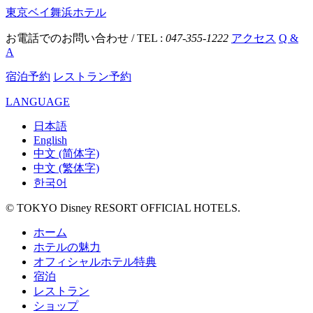
東京ベイ舞浜ホテル
お電話でのお問い合わせ / TEL :
047-355-1222
アクセス
Q &
A
宿泊予約
レストラン予約
LANGUAGE
日本語
English
中文 (简体字)
中文 (繁体字)
한국어
© TOKYO Disney RESORT OFFICIAL HOTELS.
ホーム
ホテルの魅力
オフィシャルホテル特典
宿泊
レストラン
ショップ