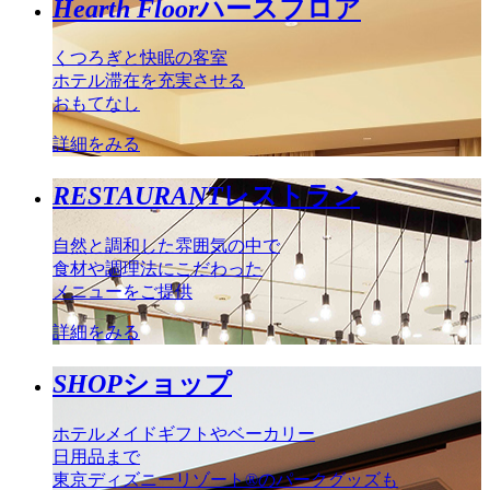
Hearth Floor
ハースフロア
くつろぎと快眠の客室
ホテル滞在を充実させる
おもてなし
詳細をみる
RESTAURANT
レストラン
自然と調和した雰囲気の中で
食材や調理法にこだわった
メニューをご提供
詳細をみる
SHOP
ショップ
ホテルメイドギフトやベーカリー
日用品まで
東京ディズニーリゾート®のパークグッズも