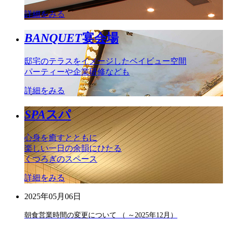
詳細をみる
BANQUET
宴会場
邸宅のテラスをイメージしたベイビュー空間
パーティーや企業研修なども
詳細をみる
SPA
スパ
心身を癒すとともに
楽しい一日の余韻にひたる
くつろぎのスペース
詳細をみる
2025年05月06日
朝食営業時間の変更について （ ～2025年12月）