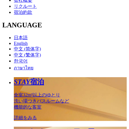
会社概要
リクルート
宿泊約款
LANGUAGE
日本語
English
中文 (简体字)
中文 (繁体字)
한국어
ภาษาไทย
STAY
宿泊
全室32m²以上のゆとり
洗い場つきバスルームなど
機能的な客室
詳細をみる