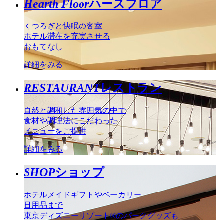
Hearth Floor
ハースフロア
くつろぎと快眠の客室
ホテル滞在を充実させる
おもてなし
詳細をみる
RESTAURANT
レストラン
自然と調和した雰囲気の中で
食材や調理法にこだわった
メニューをご提供
詳細をみる
SHOP
ショップ
ホテルメイドギフトやベーカリー
日用品まで
東京ディズニーリゾート®のパークグッズも