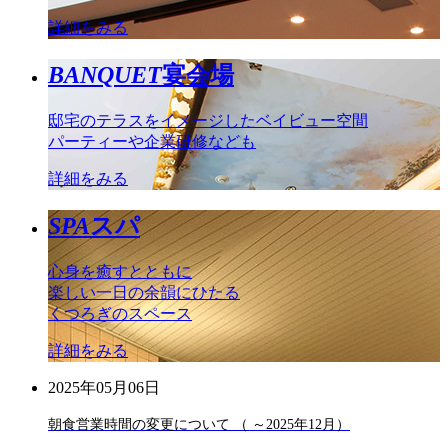
詳細をみる
BANQUET
宴会場
邸宅のテラスをイメージしたベイビュー空間
パーティーや企業研修なども
詳細をみる
SPA
スパ
心身を癒すとともに
楽しい一日の余韻にひたる
くつろぎのスペース
詳細をみる
2025年05月06日
朝食営業時間の変更について （ ～2025年12月）