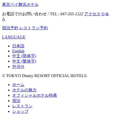
東京ベイ舞浜ホテル
お電話でのお問い合わせ / TEL :
047-355-1222
アクセス
Q &
A
宿泊予約
レストラン予約
LANGUAGE
日本語
English
中文 (简体字)
中文 (繁体字)
한국어
© TOKYO Disney RESORT OFFICIAL HOTELS.
ホーム
ホテルの魅力
オフィシャルホテル特典
宿泊
レストラン
ショップ