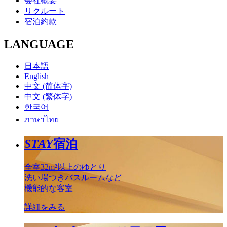
会社概要
リクルート
宿泊約款
LANGUAGE
日本語
English
中文 (简体字)
中文 (繁体字)
한국어
ภาษาไทย
STAY
宿泊
全室32m²以上のゆとり
洗い場つきバスルームなど
機能的な客室
詳細をみる