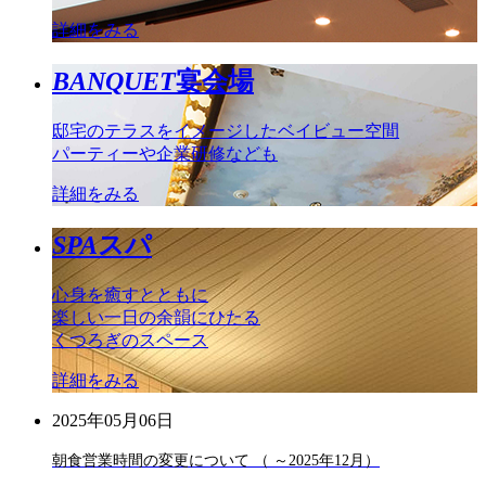
詳細をみる
BANQUET
宴会場
邸宅のテラスをイメージしたベイビュー空間
パーティーや企業研修なども
詳細をみる
SPA
スパ
心身を癒すとともに
楽しい一日の余韻にひたる
くつろぎのスペース
詳細をみる
2025年05月06日
朝食営業時間の変更について （ ～2025年12月）