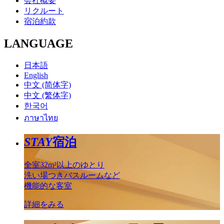
会社概要
リクルート
宿泊約款
LANGUAGE
日本語
English
中文 (简体字)
中文 (繁体字)
한국어
ภาษาไทย
STAY
宿泊
全室32m²以上のゆとり
洗い場つきバスルームなど
機能的な客室
詳細をみる