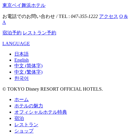
東京ベイ舞浜ホテル
お電話でのお問い合わせ / TEL :
047-355-1222
アクセス
Q &
A
宿泊予約
レストラン予約
LANGUAGE
日本語
English
中文 (简体字)
中文 (繁体字)
한국어
© TOKYO Disney RESORT OFFICIAL HOTELS.
ホーム
ホテルの魅力
オフィシャルホテル特典
宿泊
レストラン
ショップ