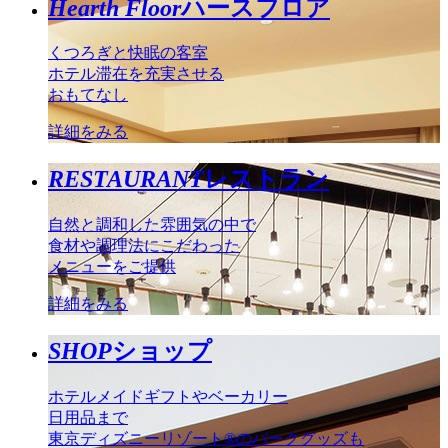
Hearth Floor
ハースフロア
くつろぎと快眠の客室
ホテル滞在を充実させる
おもてなし
詳細をみる
RESTAURANT
レストラン
自然と調和した雰囲気の中で
食材や調理法にこだわった
メニューをご提供
詳細をみる
SHOP
ショップ
ホテルメイドギフトやベーカリー
日用品まで
東京ディズニーリゾート®のパークグッズも