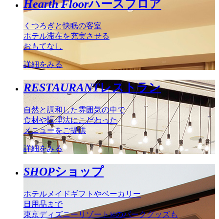
Hearth Floor
ハースフロア
くつろぎと快眠の客室
ホテル滞在を充実させる
おもてなし
詳細をみる
RESTAURANT
レストラン
自然と調和した雰囲気の中で
食材や調理法にこだわった
メニューをご提供
詳細をみる
SHOP
ショップ
ホテルメイドギフトやベーカリー
日用品まで
東京ディズニーリゾート®のパークグッズも