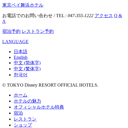
東京ベイ舞浜ホテル
お電話でのお問い合わせ / TEL :
047-355-1222
アクセス
Q &
A
宿泊予約
レストラン予約
LANGUAGE
日本語
English
中文 (简体字)
中文 (繁体字)
한국어
© TOKYO Disney RESORT OFFICIAL HOTELS.
ホーム
ホテルの魅力
オフィシャルホテル特典
宿泊
レストラン
ショップ