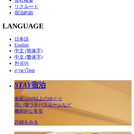
会社概要
リクルート
宿泊約款
LANGUAGE
日本語
English
中文 (简体字)
中文 (繁体字)
한국어
ภาษาไทย
STAY
宿泊
全室32m²以上のゆとり
洗い場つきバスルームなど
機能的な客室
詳細をみる