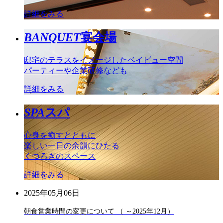
詳細をみる
BANQUET
宴会場
邸宅のテラスをイメージしたベイビュー空間
パーティーや企業研修なども
詳細をみる
SPA
スパ
心身を癒すとともに
楽しい一日の余韻にひたる
くつろぎのスペース
詳細をみる
2025年05月06日
朝食営業時間の変更について （ ～2025年12月）