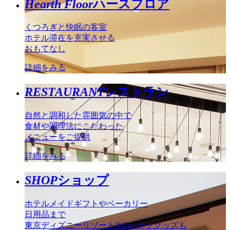
Hearth Floor
ハースフロア
くつろぎと快眠の客室
ホテル滞在を充実させる
おもてなし
詳細をみる
RESTAURANT
レストラン
自然と調和した雰囲気の中で
食材や調理法にこだわった
メニューをご提供
詳細をみる
SHOP
ショップ
ホテルメイドギフトやベーカリー
日用品まで
東京ディズニーリゾート®のパークグッズも