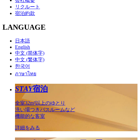
会社概要
リクルート
宿泊約款
LANGUAGE
日本語
English
中文 (简体字)
中文 (繁体字)
한국어
ภาษาไทย
STAY
宿泊
全室32m²以上のゆとり
洗い場つきバスルームなど
機能的な客室
詳細をみる