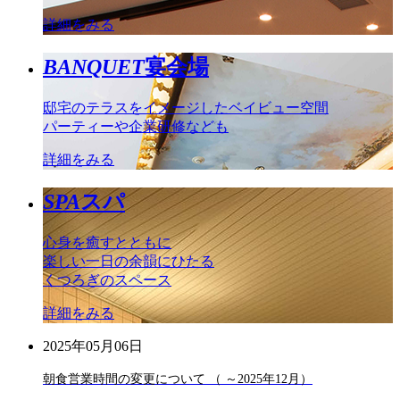
詳細をみる
BANQUET
宴会場
邸宅のテラスをイメージしたベイビュー空間
パーティーや企業研修なども
詳細をみる
SPA
スパ
心身を癒すとともに
楽しい一日の余韻にひたる
くつろぎのスペース
詳細をみる
2025年05月06日
朝食営業時間の変更について （ ～2025年12月）