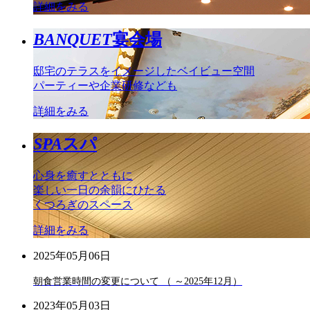
詳細をみる
BANQUET
宴会場
邸宅のテラスをイメージしたベイビュー空間
パーティーや企業研修なども
詳細をみる
SPA
スパ
心身を癒すとともに
楽しい一日の余韻にひたる
くつろぎのスペース
詳細をみる
2025年05月06日
朝食営業時間の変更について （ ～2025年12月）
2023年05月03日