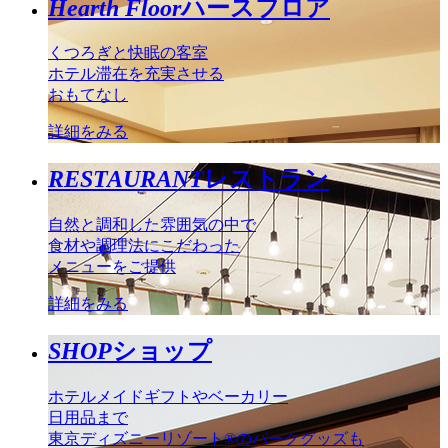
Hearth Floor
ハースフロア
くつろぎと快眠の客室
ホテル滞在を充実させる
おもてなし
詳細をみる
RESTAURANT
レストラン
自然と調和した雰囲気の中で
食材や調理法にこだわった
メニューをご提供
詳細をみる
SHOP
ショップ
ホテルメイドギフトやベーカリー
日用品まで
東京ディズニーリゾート®のパークグッズも