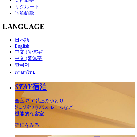
会社概要
リクルート
宿泊約款
LANGUAGE
日本語
English
中文 (简体字)
中文 (繁体字)
한국어
ภาษาไทย
STAY
宿泊
全室32m²以上のゆとり
洗い場つきバスルームなど
機能的な客室
詳細をみる