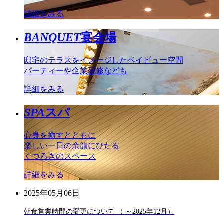
詳細をみる
BANQUET
宴会場
邸宅のテラスをイメージしたベイビュー空間
パーティーや企業研修なども
詳細をみる
SPA
スパ
心身を癒すとともに
楽しい一日の余韻にひたる
くつろぎのスペース
詳細をみる
2025年05月06日
朝食営業時間の変更について （ ～2025年12月）