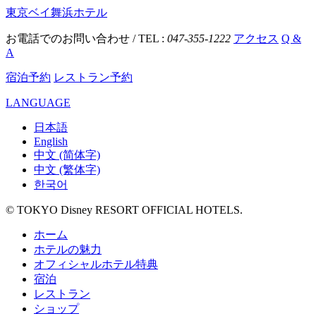
東京ベイ舞浜ホテル
お電話でのお問い合わせ / TEL :
047-355-1222
アクセス
Q &
A
宿泊予約
レストラン予約
LANGUAGE
日本語
English
中文 (简体字)
中文 (繁体字)
한국어
© TOKYO Disney RESORT OFFICIAL HOTELS.
ホーム
ホテルの魅力
オフィシャルホテル特典
宿泊
レストラン
ショップ