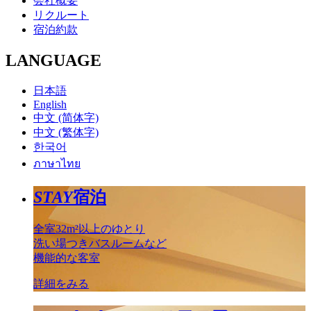
会社概要
リクルート
宿泊約款
LANGUAGE
日本語
English
中文 (简体字)
中文 (繁体字)
한국어
ภาษาไทย
STAY
宿泊
全室32m²以上のゆとり
洗い場つきバスルームなど
機能的な客室
詳細をみる