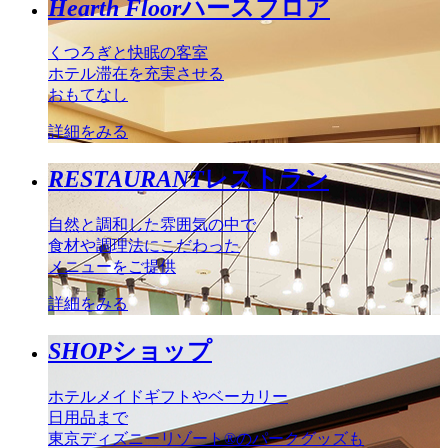
Hearth Floor
ハースフロア
くつろぎと快眠の客室
ホテル滞在を充実させる
おもてなし
詳細をみる
RESTAURANT
レストラン
自然と調和した雰囲気の中で
食材や調理法にこだわった
メニューをご提供
詳細をみる
SHOP
ショップ
ホテルメイドギフトやベーカリー
日用品まで
東京ディズニーリゾート®のパークグッズも