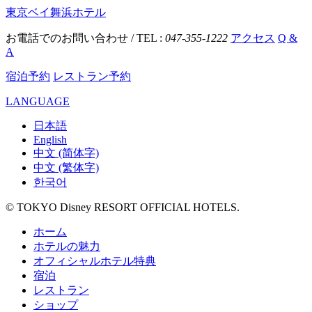
東京ベイ舞浜ホテル
お電話でのお問い合わせ / TEL :
047-355-1222
アクセス
Q &
A
宿泊予約
レストラン予約
LANGUAGE
日本語
English
中文 (简体字)
中文 (繁体字)
한국어
© TOKYO Disney RESORT OFFICIAL HOTELS.
ホーム
ホテルの魅力
オフィシャルホテル特典
宿泊
レストラン
ショップ