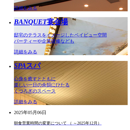
詳細をみる
BANQUET
宴会場
邸宅のテラスをイメージしたベイビュー空間
パーティーや企業研修なども
詳細をみる
SPA
スパ
心身を癒すとともに
楽しい一日の余韻にひたる
くつろぎのスペース
詳細をみる
2025年05月06日
朝食営業時間の変更について （ ～2025年12月）