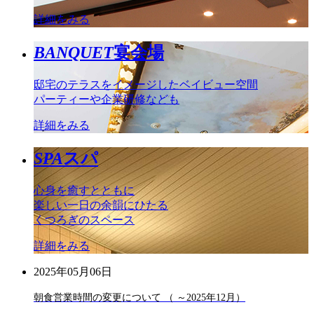
詳細をみる
BANQUET
宴会場
邸宅のテラスをイメージしたベイビュー空間
パーティーや企業研修なども
詳細をみる
SPA
スパ
心身を癒すとともに
楽しい一日の余韻にひたる
くつろぎのスペース
詳細をみる
2025年05月06日
朝食営業時間の変更について （ ～2025年12月）