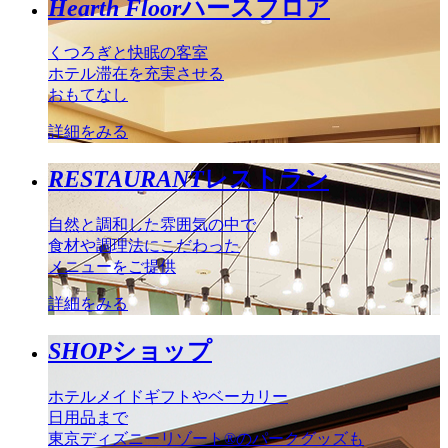
Hearth Floor
ハースフロア
くつろぎと快眠の客室
ホテル滞在を充実させる
おもてなし
詳細をみる
RESTAURANT
レストラン
自然と調和した雰囲気の中で
食材や調理法にこだわった
メニューをご提供
詳細をみる
SHOP
ショップ
ホテルメイドギフトやベーカリー
日用品まで
東京ディズニーリゾート®のパークグッズも