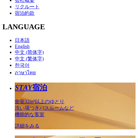
会社概要
リクルート
宿泊約款
LANGUAGE
日本語
English
中文 (简体字)
中文 (繁体字)
한국어
ภาษาไทย
STAY
宿泊
全室32m²以上のゆとり
洗い場つきバスルームなど
機能的な客室
詳細をみる