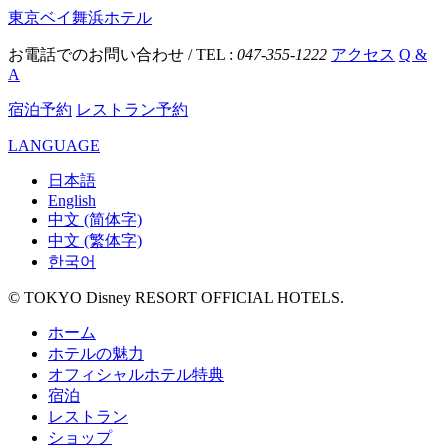
東京ベイ舞浜ホテル
お電話でのお問い合わせ / TEL :
047-355-1222
アクセス
Q &
A
宿泊予約
レストラン予約
LANGUAGE
日本語
English
中文 (简体字)
中文 (繁体字)
한국어
© TOKYO Disney RESORT OFFICIAL HOTELS.
ホーム
ホテルの魅力
オフィシャルホテル特典
宿泊
レストラン
ショップ