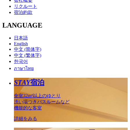
会社概要
リクルート
宿泊約款
LANGUAGE
日本語
English
中文 (简体字)
中文 (繁体字)
한국어
ภาษาไทย
STAY
宿泊
全室32m²以上のゆとり
洗い場つきバスルームなど
機能的な客室
詳細をみる