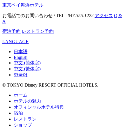
東京ベイ舞浜ホテル
お電話でのお問い合わせ / TEL :
047-355-1222
アクセス
Q &
A
宿泊予約
レストラン予約
LANGUAGE
日本語
English
中文 (简体字)
中文 (繁体字)
한국어
© TOKYO Disney RESORT OFFICIAL HOTELS.
ホーム
ホテルの魅力
オフィシャルホテル特典
宿泊
レストラン
ショップ