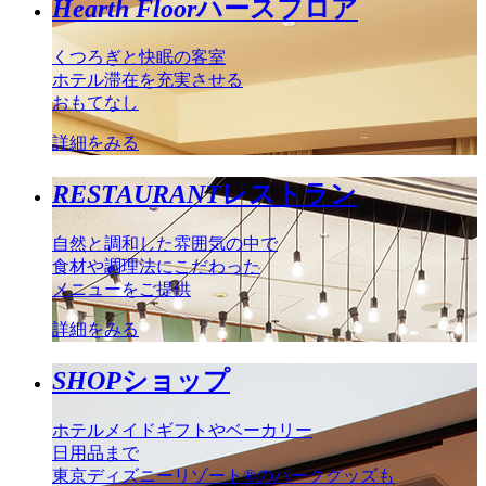
Hearth Floor
ハースフロア
くつろぎと快眠の客室
ホテル滞在を充実させる
おもてなし
詳細をみる
RESTAURANT
レストラン
自然と調和した雰囲気の中で
食材や調理法にこだわった
メニューをご提供
詳細をみる
SHOP
ショップ
ホテルメイドギフトやベーカリー
日用品まで
東京ディズニーリゾート®のパークグッズも