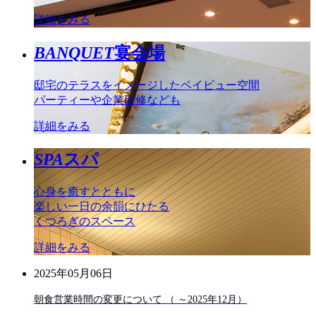
詳細をみる
BANQUET
宴会場
邸宅のテラスをイメージしたベイビュー空間
パーティーや企業研修なども
詳細をみる
SPA
スパ
心身を癒すとともに
楽しい一日の余韻にひたる
くつろぎのスペース
詳細をみる
2025年05月06日
朝食営業時間の変更について （ ～2025年12月）