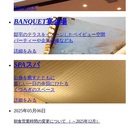
詳細をみる
BANQUET
宴会場
邸宅のテラスをイメージしたベイビュー空間
パーティーや企業研修なども
詳細をみる
SPA
スパ
心身を癒すとともに
楽しい一日の余韻にひたる
くつろぎのスペース
詳細をみる
2025年05月06日
朝食営業時間の変更について （ ～2025年12月）