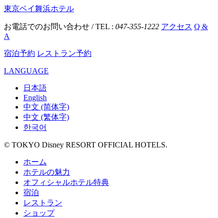
東京ベイ舞浜ホテル
お電話でのお問い合わせ / TEL :
047-355-1222
アクセス
Q &
A
宿泊予約
レストラン予約
LANGUAGE
日本語
English
中文 (简体字)
中文 (繁体字)
한국어
© TOKYO Disney RESORT OFFICIAL HOTELS.
ホーム
ホテルの魅力
オフィシャルホテル特典
宿泊
レストラン
ショップ