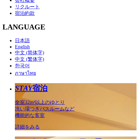
会社概要
リクルート
宿泊約款
LANGUAGE
日本語
English
中文 (简体字)
中文 (繁体字)
한국어
ภาษาไทย
STAY
宿泊
全室32m²以上のゆとり
洗い場つきバスルームなど
機能的な客室
詳細をみる