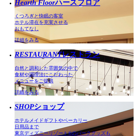
Hearth Floor
ハースフロア
くつろぎと快眠の客室
ホテル滞在を充実させる
おもてなし
詳細をみる
RESTAURANT
レストラン
自然と調和した雰囲気の中で
食材や調理法にこだわった
メニューをご提供
詳細をみる
SHOP
ショップ
ホテルメイドギフトやベーカリー
日用品まで
東京ディズニーリゾート®のパークグッズも