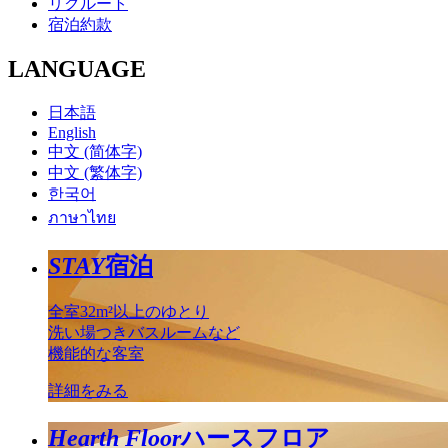
リクルート
宿泊約款
LANGUAGE
日本語
English
中文 (简体字)
中文 (繁体字)
한국어
ภาษาไทย
STAY
宿泊
全室32m²以上のゆとり
洗い場つきバスルームなど
機能的な客室
詳細をみる
Hearth Floor
ハースフロア