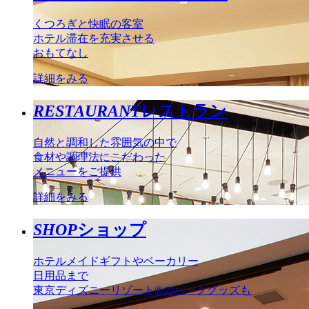
くつろぎと快眠の客室
ホテル滞在を充実させる
おもてなし
詳細をみる
RESTAURANT
レストラン
自然と調和した雰囲気の中で
食材や調理法にこだわった
メニューをご提供
詳細をみる
SHOP
ショップ
ホテルメイドギフトやベーカリー
日用品まで
東京ディズニーリゾート®のパークグッズも