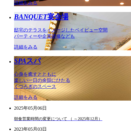
詳細をみる
BANQUET
宴会場
邸宅のテラスをイメージしたベイビュー空間
パーティーや企業研修なども
詳細をみる
SPA
スパ
心身を癒すとともに
楽しい一日の余韻にひたる
くつろぎのスペース
詳細をみる
2025年05月06日
朝食営業時間の変更について （ ～2025年12月）
2023年05月03日