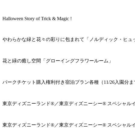
Halloween Story of Trick & Magic !
やわらかな緑と花々の彩りに包まれて「ノルディック・ヒュ
花と緑の癒し空間「グローイングフラワールーム」
パークチケット購入権利付き宿泊プラン各種（11/26入園分ま
東京ディズニーランド®／東京ディズニーシー® スペシャル
東京ディズニーランド®／東京ディズニーシー® スペシャル