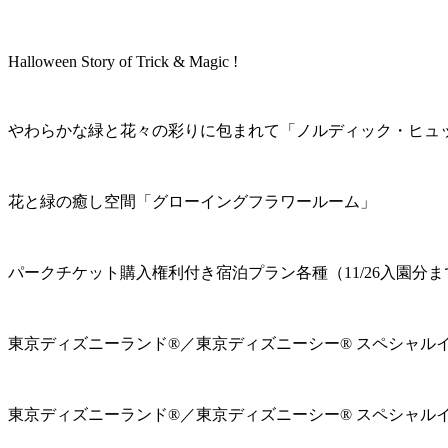
Halloween Story of Trick & Magic !
やわらかな緑と花々の彩りに包まれて「ノルディック・ヒュ
花と緑の癒し空間「グローイングフラワールーム」
パークチケット購入権利付き宿泊プラン各種（11/26入園分ま
東京ディズニーランド®／東京ディズニーシー® スペシャル
東京ディズニーランド®／東京ディズニーシー® スペシャル