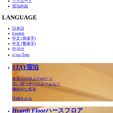
リクルート
宿泊約款
LANGUAGE
日本語
English
中文 (简体字)
中文 (繁体字)
한국어
ภาษาไทย
STAY
宿泊
全室32m²以上のゆとり
洗い場つきバスルームなど
機能的な客室
詳細をみる
Hearth Floor
ハースフロア