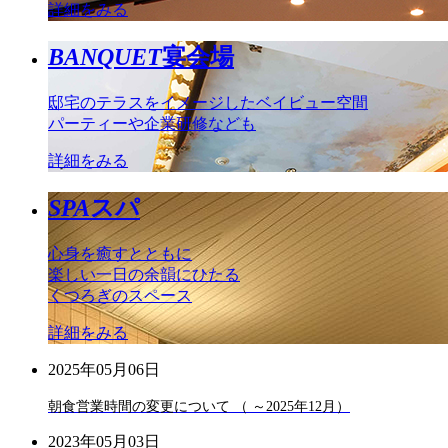
詳細をみる
BANQUET
宴会場
邸宅のテラスをイメージしたベイビュー空間
パーティーや企業研修なども
詳細をみる
SPA
スパ
心身を癒すとともに
楽しい一日の余韻にひたる
くつろぎのスペース
詳細をみる
2025年05月06日
朝食営業時間の変更について （ ～2025年12月）
2023年05月03日