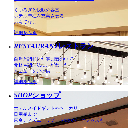
くつろぎと快眠の客室
ホテル滞在を充実させる
おもてなし
詳細をみる
RESTAURANT
レストラン
自然と調和した雰囲気の中で
食材や調理法にこだわった
メニューをご提供
詳細をみる
SHOP
ショップ
ホテルメイドギフトやベーカリー
日用品まで
東京ディズニーリゾート®のパークグッズも