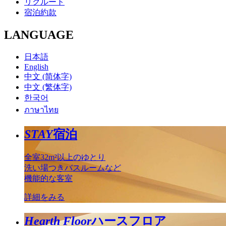
リクルート
宿泊約款
LANGUAGE
日本語
English
中文 (简体字)
中文 (繁体字)
한국어
ภาษาไทย
STAY
宿泊
全室32m²以上のゆとり
洗い場つきバスルームなど
機能的な客室
詳細をみる
Hearth Floor
ハースフロア