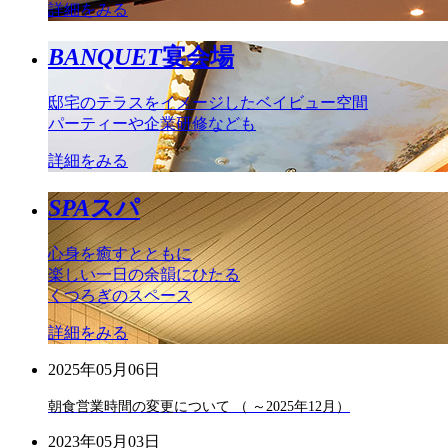
詳細をみる
BANQUET
宴会場
邸宅のテラスをイメージしたベイビュー空間
パーティーや企業研修なども
詳細をみる
SPA
スパ
心身を癒すとともに
楽しい一日の余韻にひたる
くつろぎのスペース
詳細をみる
2025年05月06日
朝食営業時間の変更について （ ～2025年12月）
2023年05月03日