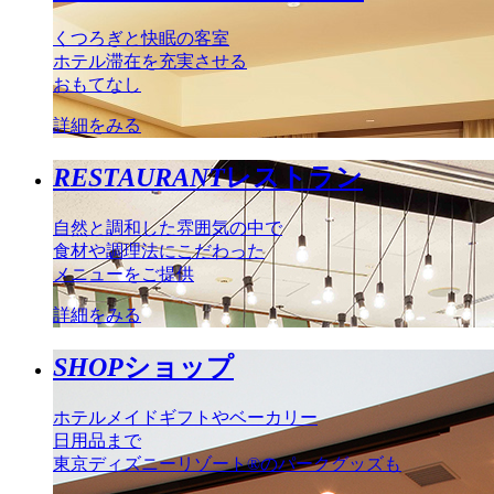
くつろぎと快眠の客室
ホテル滞在を充実させる
おもてなし
詳細をみる
RESTAURANT
レストラン
自然と調和した雰囲気の中で
食材や調理法にこだわった
メニューをご提供
詳細をみる
SHOP
ショップ
ホテルメイドギフトやベーカリー
日用品まで
東京ディズニーリゾート®のパークグッズも