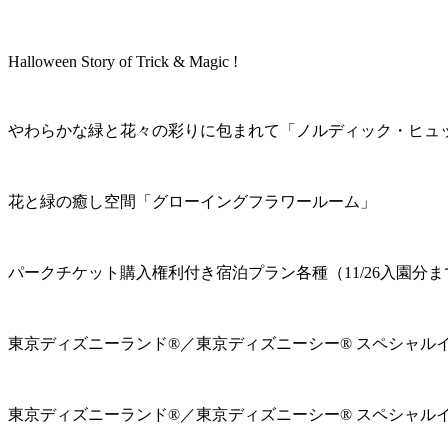
Halloween Story of Trick & Magic !
やわらかな緑と花々の彩りに包まれて「ノルディック・ヒュ
花と緑の癒し空間「グローイングフラワールーム」
パークチケット購入権利付き宿泊プラン各種（11/26入園分ま
東京ディズニーランド®／東京ディズニーシー® スペシャル
東京ディズニーランド®／東京ディズニーシー® スペシャル