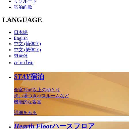
リクルート
宿泊約款
LANGUAGE
日本語
English
中文 (简体字)
中文 (繁体字)
한국어
ภาษาไทย
STAY
宿泊
全室32m²以上のゆとり
洗い場つきバスルームなど
機能的な客室
詳細をみる
Hearth Floor
ハースフロア