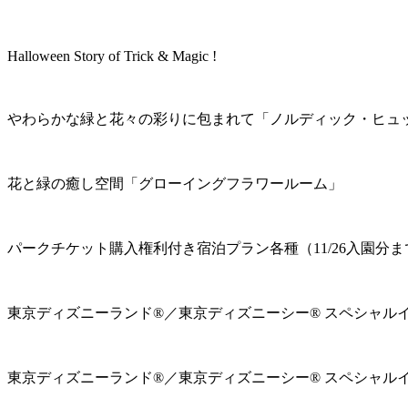
Halloween Story of Trick & Magic !
やわらかな緑と花々の彩りに包まれて「ノルディック・ヒュ
花と緑の癒し空間「グローイングフラワールーム」
パークチケット購入権利付き宿泊プラン各種（11/26入園分ま
東京ディズニーランド®／東京ディズニーシー® スペシャル
東京ディズニーランド®／東京ディズニーシー® スペシャル