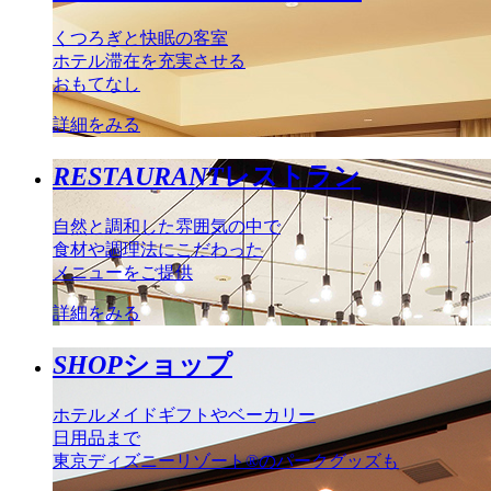
くつろぎと快眠の客室
ホテル滞在を充実させる
おもてなし
詳細をみる
RESTAURANT
レストラン
自然と調和した雰囲気の中で
食材や調理法にこだわった
メニューをご提供
詳細をみる
SHOP
ショップ
ホテルメイドギフトやベーカリー
日用品まで
東京ディズニーリゾート®のパークグッズも