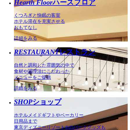
Hearth Floor
ハースフロア
くつろぎと快眠の客室
ホテル滞在を充実させる
おもてなし
詳細をみる
RESTAURANT
レストラン
自然と調和した雰囲気の中で
食材や調理法にこだわった
メニューをご提供
詳細をみる
SHOP
ショップ
ホテルメイドギフトやベーカリー
日用品まで
東京ディズニーリゾート®のパークグッズも