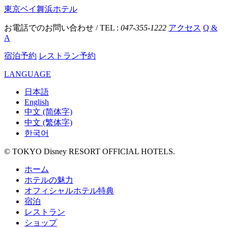
東京ベイ舞浜ホテル
お電話でのお問い合わせ / TEL :
047-355-1222
アクセス
Q &
A
宿泊予約
レストラン予約
LANGUAGE
日本語
English
中文 (简体字)
中文 (繁体字)
한국어
© TOKYO Disney RESORT OFFICIAL HOTELS.
ホーム
ホテルの魅力
オフィシャルホテル特典
宿泊
レストラン
ショップ