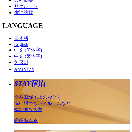
会社概要
リクルート
宿泊約款
LANGUAGE
日本語
English
中文 (简体字)
中文 (繁体字)
한국어
ภาษาไทย
STAY
宿泊
全室32m²以上のゆとり
洗い場つきバスルームなど
機能的な客室
詳細をみる