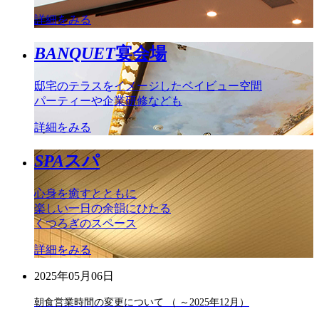
詳細をみる
BANQUET
宴会場
邸宅のテラスをイメージしたベイビュー空間
パーティーや企業研修なども
詳細をみる
SPA
スパ
心身を癒すとともに
楽しい一日の余韻にひたる
くつろぎのスペース
詳細をみる
2025年05月06日
朝食営業時間の変更について （ ～2025年12月）