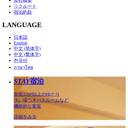
会社概要
リクルート
宿泊約款
LANGUAGE
日本語
English
中文 (简体字)
中文 (繁体字)
한국어
ภาษาไทย
STAY
宿泊
全室32m²以上のゆとり
洗い場つきバスルームなど
機能的な客室
詳細をみる