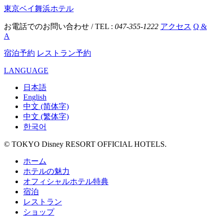
東京ベイ舞浜ホテル
お電話でのお問い合わせ / TEL :
047-355-1222
アクセス
Q &
A
宿泊予約
レストラン予約
LANGUAGE
日本語
English
中文 (简体字)
中文 (繁体字)
한국어
© TOKYO Disney RESORT OFFICIAL HOTELS.
ホーム
ホテルの魅力
オフィシャルホテル特典
宿泊
レストラン
ショップ