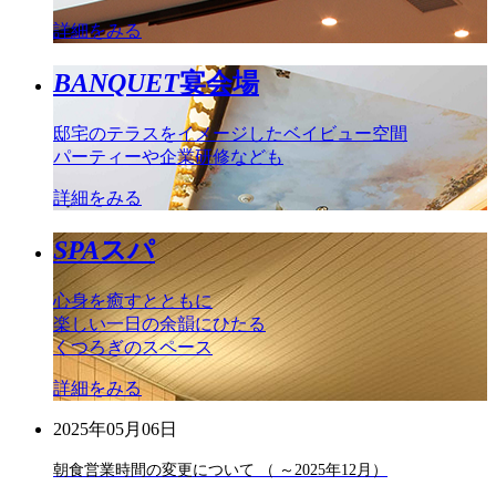
詳細をみる
BANQUET
宴会場
邸宅のテラスをイメージしたベイビュー空間
パーティーや企業研修なども
詳細をみる
SPA
スパ
心身を癒すとともに
楽しい一日の余韻にひたる
くつろぎのスペース
詳細をみる
2025年05月06日
朝食営業時間の変更について （ ～2025年12月）