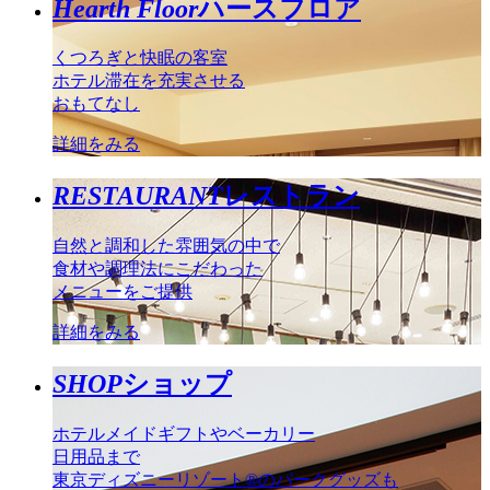
Hearth Floor
ハースフロア
くつろぎと快眠の客室
ホテル滞在を充実させる
おもてなし
詳細をみる
RESTAURANT
レストラン
自然と調和した雰囲気の中で
食材や調理法にこだわった
メニューをご提供
詳細をみる
SHOP
ショップ
ホテルメイドギフトやベーカリー
日用品まで
東京ディズニーリゾート®のパークグッズも