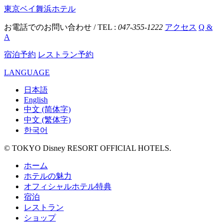
東京ベイ舞浜ホテル
お電話でのお問い合わせ / TEL :
047-355-1222
アクセス
Q &
A
宿泊予約
レストラン予約
LANGUAGE
日本語
English
中文 (简体字)
中文 (繁体字)
한국어
© TOKYO Disney RESORT OFFICIAL HOTELS.
ホーム
ホテルの魅力
オフィシャルホテル特典
宿泊
レストラン
ショップ