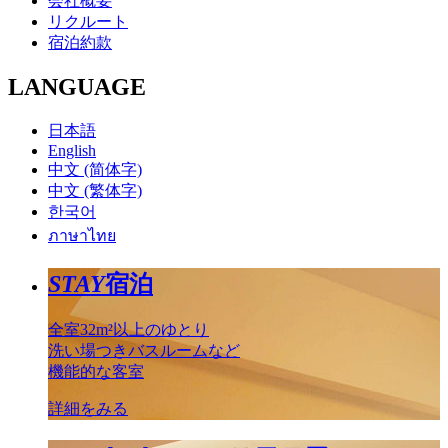
会社概要
リクルート
宿泊約款
LANGUAGE
日本語
English
中文 (简体字)
中文 (繁体字)
한국어
ภาษาไทย
STAY
宿泊
全室32m²以上のゆとり
洗い場つきバスルームなど
機能的な客室
詳細をみる