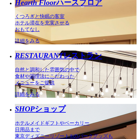
Hearth Floor
ハースフロア
くつろぎと快眠の客室
ホテル滞在を充実させる
おもてなし
詳細をみる
RESTAURANT
レストラン
自然と調和した雰囲気の中で
食材や調理法にこだわった
メニューをご提供
詳細をみる
SHOP
ショップ
ホテルメイドギフトやベーカリー
日用品まで
東京ディズニーリゾート®のパークグッズも