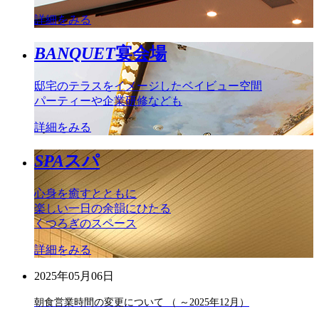
詳細をみる
BANQUET
宴会場
邸宅のテラスをイメージしたベイビュー空間
パーティーや企業研修なども
詳細をみる
SPA
スパ
心身を癒すとともに
楽しい一日の余韻にひたる
くつろぎのスペース
詳細をみる
2025年05月06日
朝食営業時間の変更について （ ～2025年12月）