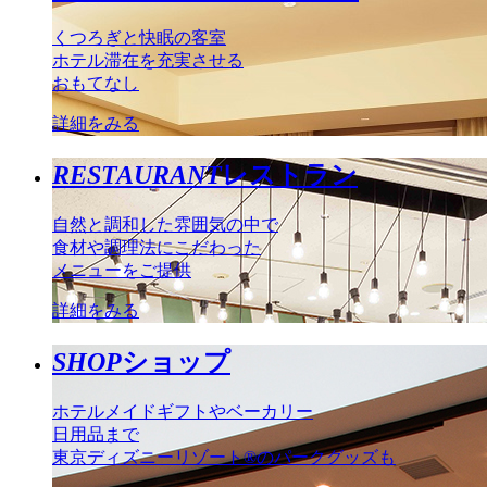
くつろぎと快眠の客室
ホテル滞在を充実させる
おもてなし
詳細をみる
RESTAURANT
レストラン
自然と調和した雰囲気の中で
食材や調理法にこだわった
メニューをご提供
詳細をみる
SHOP
ショップ
ホテルメイドギフトやベーカリー
日用品まで
東京ディズニーリゾート®のパークグッズも