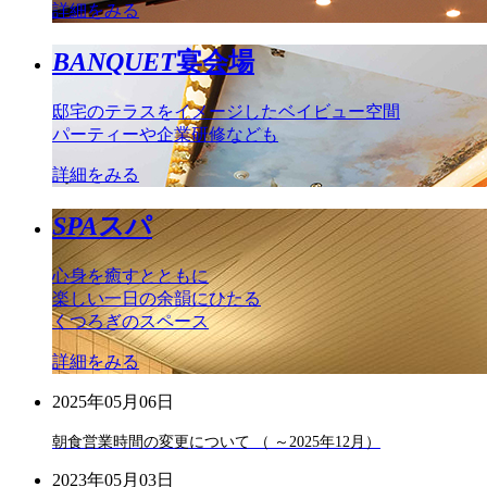
詳細をみる
BANQUET
宴会場
邸宅のテラスをイメージしたベイビュー空間
パーティーや企業研修なども
詳細をみる
SPA
スパ
心身を癒すとともに
楽しい一日の余韻にひたる
くつろぎのスペース
詳細をみる
2025年05月06日
朝食営業時間の変更について （ ～2025年12月）
2023年05月03日