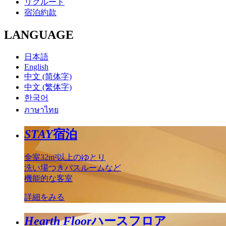
リクルート
宿泊約款
LANGUAGE
日本語
English
中文 (简体字)
中文 (繁体字)
한국어
ภาษาไทย
STAY
宿泊
全室32m²以上のゆとり
洗い場つきバスルームなど
機能的な客室
詳細をみる
Hearth Floor
ハースフロア