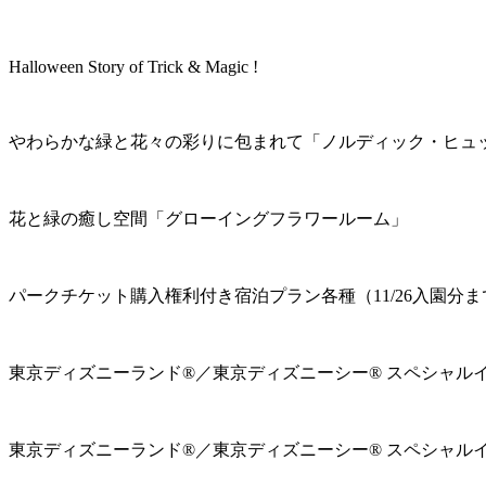
Halloween Story of Trick & Magic !
やわらかな緑と花々の彩りに包まれて「ノルディック・ヒュ
花と緑の癒し空間「グローイングフラワールーム」
パークチケット購入権利付き宿泊プラン各種（11/26入園分ま
東京ディズニーランド®／東京ディズニーシー® スペシャル
東京ディズニーランド®／東京ディズニーシー® スペシャル