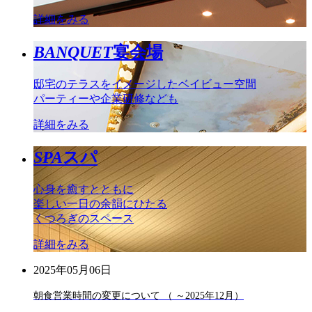
詳細をみる
BANQUET
宴会場
邸宅のテラスをイメージしたベイビュー空間
パーティーや企業研修なども
詳細をみる
SPA
スパ
心身を癒すとともに
楽しい一日の余韻にひたる
くつろぎのスペース
詳細をみる
2025年05月06日
朝食営業時間の変更について （ ～2025年12月）