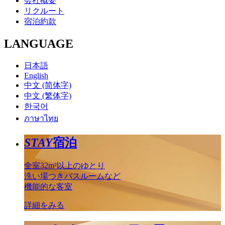
会社概要
リクルート
宿泊約款
LANGUAGE
日本語
English
中文 (简体字)
中文 (繁体字)
한국어
ภาษาไทย
STAY
宿泊
全室32m²以上のゆとり
洗い場つきバスルームなど
機能的な客室
詳細をみる