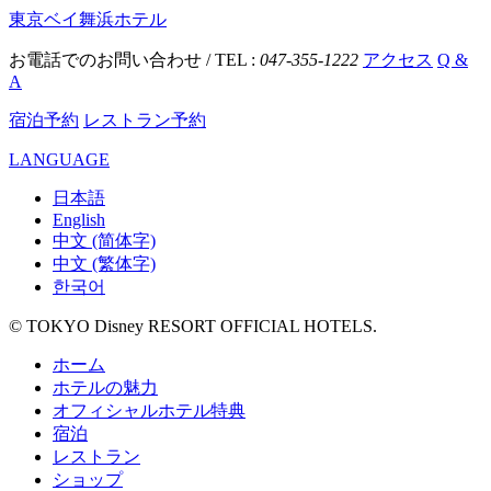
東京ベイ舞浜ホテル
お電話でのお問い合わせ / TEL :
047-355-1222
アクセス
Q &
A
宿泊予約
レストラン予約
LANGUAGE
日本語
English
中文 (简体字)
中文 (繁体字)
한국어
© TOKYO Disney RESORT OFFICIAL HOTELS.
ホーム
ホテルの魅力
オフィシャルホテル特典
宿泊
レストラン
ショップ