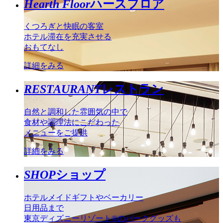
Hearth Floor
ハースフロア
くつろぎと快眠の客室
ホテル滞在を充実させる
おもてなし
詳細をみる
RESTAURANT
レストラン
自然と調和した雰囲気の中で
食材や調理法にこだわった
メニューをご提供
詳細をみる
SHOP
ショップ
ホテルメイドギフトやベーカリー
日用品まで
東京ディズニーリゾート®のパークグッズも