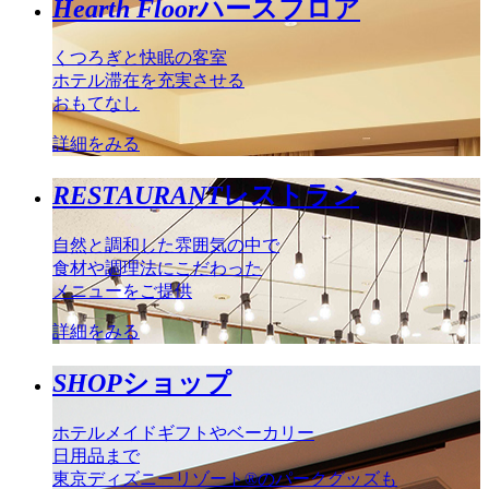
Hearth Floor
ハースフロア
くつろぎと快眠の客室
ホテル滞在を充実させる
おもてなし
詳細をみる
RESTAURANT
レストラン
自然と調和した雰囲気の中で
食材や調理法にこだわった
メニューをご提供
詳細をみる
SHOP
ショップ
ホテルメイドギフトやベーカリー
日用品まで
東京ディズニーリゾート®のパークグッズも