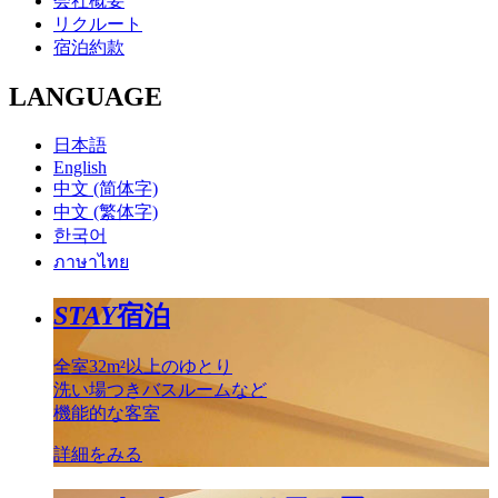
会社概要
リクルート
宿泊約款
LANGUAGE
日本語
English
中文 (简体字)
中文 (繁体字)
한국어
ภาษาไทย
STAY
宿泊
全室32m²以上のゆとり
洗い場つきバスルームなど
機能的な客室
詳細をみる