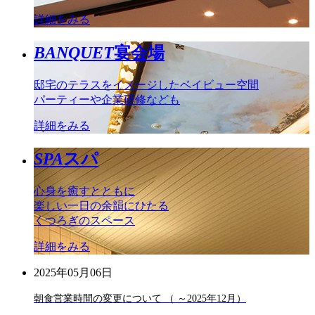
詳細をみる
BANQUET
宴会場
邸宅のテラスをイメージしたベイビュー空間
パーティーや企業研修なども
詳細をみる
SPA
スパ
心身を癒すとともに
楽しい一日の余韻にひたる
くつろぎのスペース
詳細をみる
2025年05月06日
朝食営業時間の変更について （ ～2025年12月）