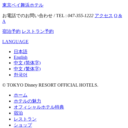
東京ベイ舞浜ホテル
お電話でのお問い合わせ / TEL :
047-355-1222
アクセス
Q &
A
宿泊予約
レストラン予約
LANGUAGE
日本語
English
中文 (简体字)
中文 (繁体字)
한국어
© TOKYO Disney RESORT OFFICIAL HOTELS.
ホーム
ホテルの魅力
オフィシャルホテル特典
宿泊
レストラン
ショップ