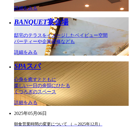
詳細をみる
BANQUET
宴会場
邸宅のテラスをイメージしたベイビュー空間
パーティーや企業研修なども
詳細をみる
SPA
スパ
心身を癒すとともに
楽しい一日の余韻にひたる
くつろぎのスペース
詳細をみる
2025年05月06日
朝食営業時間の変更について （ ～2025年12月）