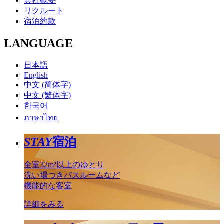
会社概要
リクルート
宿泊約款
LANGUAGE
日本語
English
中文 (简体字)
中文 (繁体字)
한국어
ภาษาไทย
STAY
宿泊
全室32m²以上のゆとり
洗い場つきバスルームなど
機能的な客室
詳細をみる