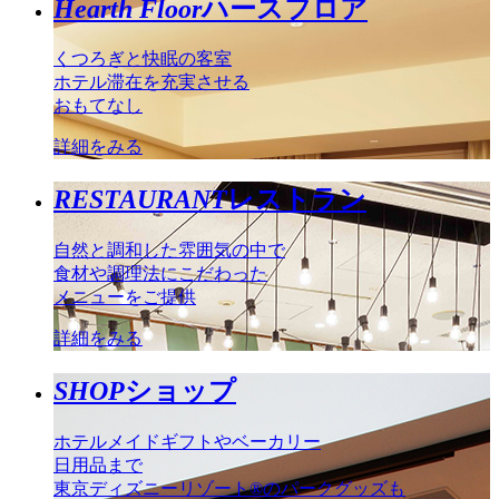
Hearth Floor
ハースフロア
くつろぎと快眠の客室
ホテル滞在を充実させる
おもてなし
詳細をみる
RESTAURANT
レストラン
自然と調和した雰囲気の中で
食材や調理法にこだわった
メニューをご提供
詳細をみる
SHOP
ショップ
ホテルメイドギフトやベーカリー
日用品まで
東京ディズニーリゾート®のパークグッズも