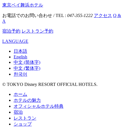
東京ベイ舞浜ホテル
お電話でのお問い合わせ / TEL :
047-355-1222
アクセス
Q &
A
宿泊予約
レストラン予約
LANGUAGE
日本語
English
中文 (简体字)
中文 (繁体字)
한국어
© TOKYO Disney RESORT OFFICIAL HOTELS.
ホーム
ホテルの魅力
オフィシャルホテル特典
宿泊
レストラン
ショップ