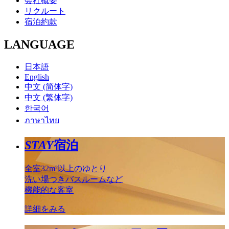
会社概要
リクルート
宿泊約款
LANGUAGE
日本語
English
中文 (简体字)
中文 (繁体字)
한국어
ภาษาไทย
STAY
宿泊
全室32m²以上のゆとり
洗い場つきバスルームなど
機能的な客室
詳細をみる