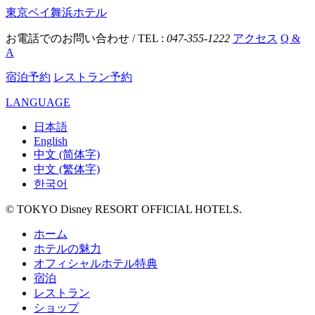
東京ベイ舞浜ホテル
お電話でのお問い合わせ / TEL :
047-355-1222
アクセス
Q &
A
宿泊予約
レストラン予約
LANGUAGE
日本語
English
中文 (简体字)
中文 (繁体字)
한국어
© TOKYO Disney RESORT OFFICIAL HOTELS.
ホーム
ホテルの魅力
オフィシャルホテル特典
宿泊
レストラン
ショップ