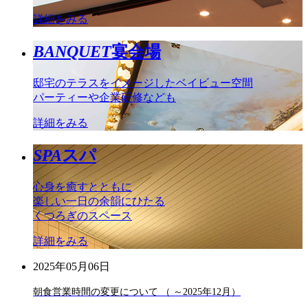
詳細をみる
BANQUET
宴会場
邸宅のテラスをイメージしたベイビュー空間
パーティーや企業研修なども
詳細をみる
SPA
スパ
心身を癒すとともに
楽しい一日の余韻にひたる
くつろぎのスペース
詳細をみる
2025年05月06日
朝食営業時間の変更について （ ～2025年12月）