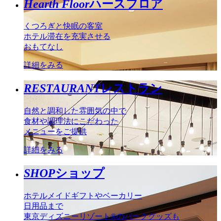
Hearth Floor
ハースフロア
くつろぎと快眠の客室
ホテル滞在を充実させる
おもてなし
詳細をみる
RESTAURANT
レストラン
自然と調和した雰囲気の中で
食材や調理法にこだわった
メニューをご提供
詳細をみる
SHOP
ショップ
ホテルメイドギフトやベーカリー
日用品まで
東京ディズニーリゾート®のパークグッズも