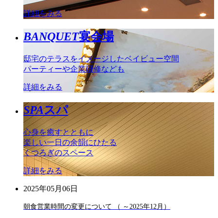
詳細をみる
BANQUET
宴会場
邸宅のテラスをイメージしたベイビュー空間
パーティーや企業研修なども
詳細をみる
SPA
スパ
心身を癒すとともに
楽しい一日の余韻にひたる
くつろぎのスペース
詳細をみる
2025年05月06日
朝食営業時間の変更について （ ～2025年12月）