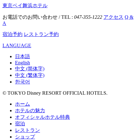
東京ベイ舞浜ホテル
お電話でのお問い合わせ / TEL :
047-355-1222
アクセス
Q &
A
宿泊予約
レストラン予約
LANGUAGE
日本語
English
中文 (简体字)
中文 (繁体字)
한국어
© TOKYO Disney RESORT OFFICIAL HOTELS.
ホーム
ホテルの魅力
オフィシャルホテル特典
宿泊
レストラン
ショップ