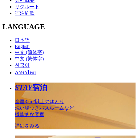
会社概要
リクルート
宿泊約款
LANGUAGE
日本語
English
中文 (简体字)
中文 (繁体字)
한국어
ภาษาไทย
STAY
宿泊
全室32m²以上のゆとり
洗い場つきバスルームなど
機能的な客室
詳細をみる