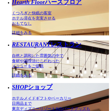
Hearth Floor
ハースフロア
くつろぎと快眠の客室
ホテル滞在を充実させる
おもてなし
詳細をみる
RESTAURANT
レストラン
自然と調和した雰囲気の中で
食材や調理法にこだわった
メニューをご提供
詳細をみる
SHOP
ショップ
ホテルメイドギフトやベーカリー
日用品まで
東京ディズニーリゾート®のパークグッズも