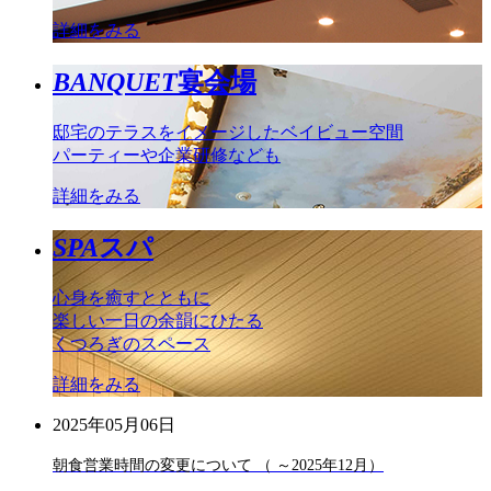
詳細をみる
BANQUET
宴会場
邸宅のテラスをイメージしたベイビュー空間
パーティーや企業研修なども
詳細をみる
SPA
スパ
心身を癒すとともに
楽しい一日の余韻にひたる
くつろぎのスペース
詳細をみる
2025年05月06日
朝食営業時間の変更について （ ～2025年12月）