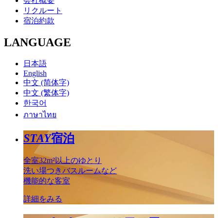
会社概要
リクルート
宿泊約款
LANGUAGE
日本語
English
中文 (简体字)
中文 (繁体字)
한국어
ภาษาไทย
STAY
宿泊
全室32m²以上のゆとり
洗い場つきバスルームなど
機能的な客室
詳細をみる