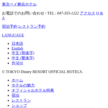
東京ベイ舞浜ホテル
お電話でのお問い合わせ / TEL :
047-355-1222
アクセス
Q &
A
宿泊予約
レストラン予約
LANGUAGE
日本語
English
中文 (简体字)
中文 (繁体字)
한국어
© TOKYO Disney RESORT OFFICIAL HOTELS.
ホーム
ホテルの魅力
オフィシャルホテル特典
宿泊
レストラン
ショップ