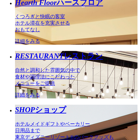
Hearth Floor
ハースフロア
くつろぎと快眠の客室
ホテル滞在を充実させる
おもてなし
詳細をみる
RESTAURANT
レストラン
自然と調和した雰囲気の中で
食材や調理法にこだわった
メニューをご提供
詳細をみる
SHOP
ショップ
ホテルメイドギフトやベーカリー
日用品まで
東京ディズニーリゾート®のパークグッズも