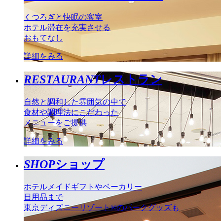
くつろぎと快眠の客室
ホテル滞在を充実させる
おもてなし
詳細をみる
RESTAURANT
レストラン
自然と調和した雰囲気の中で
食材や調理法にこだわった
メニューをご提供
詳細をみる
SHOP
ショップ
ホテルメイドギフトやベーカリー
日用品まで
東京ディズニーリゾート®のパークグッズも