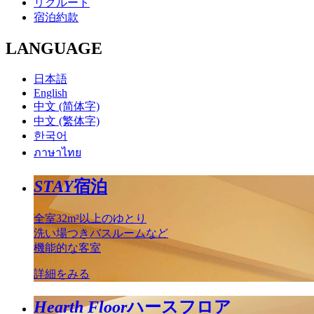
リクルート
宿泊約款
LANGUAGE
日本語
English
中文 (简体字)
中文 (繁体字)
한국어
ภาษาไทย
STAY
宿泊
全室32m²以上のゆとり
洗い場つきバスルームなど
機能的な客室
詳細をみる
Hearth Floor
ハースフロア