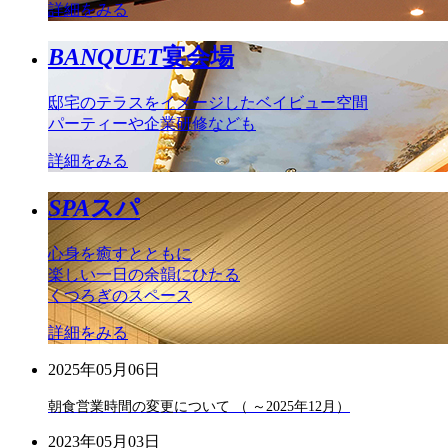
詳細をみる
BANQUET
宴会場
邸宅のテラスをイメージしたベイビュー空間
パーティーや企業研修なども
詳細をみる
SPA
スパ
心身を癒すとともに
楽しい一日の余韻にひたる
くつろぎのスペース
詳細をみる
2025年05月06日
朝食営業時間の変更について （ ～2025年12月）
2023年05月03日