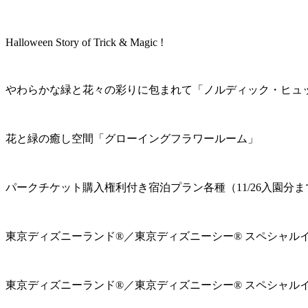
Halloween Story of Trick & Magic !
やわらかな緑と花々の彩りに包まれて「ノルディック・ヒュ
花と緑の癒し空間「グローイングフラワールーム」
パークチケット購入権利付き宿泊プラン各種（11/26入園分ま
東京ディズニーランド®／東京ディズニーシー® スペシャル
東京ディズニーランド®／東京ディズニーシー® スペシャル