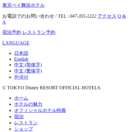
東京ベイ舞浜ホテル
お電話でのお問い合わせ / TEL :
047-355-1222
アクセス
Q &
A
宿泊予約
レストラン予約
LANGUAGE
日本語
English
中文 (简体字)
中文 (繁体字)
한국어
© TOKYO Disney RESORT OFFICIAL HOTELS.
ホーム
ホテルの魅力
オフィシャルホテル特典
宿泊
レストラン
ショップ