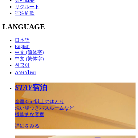
会社概要
リクルート
宿泊約款
LANGUAGE
日本語
English
中文 (简体字)
中文 (繁体字)
한국어
ภาษาไทย
STAY
宿泊
全室32m²以上のゆとり
洗い場つきバスルームなど
機能的な客室
詳細をみる