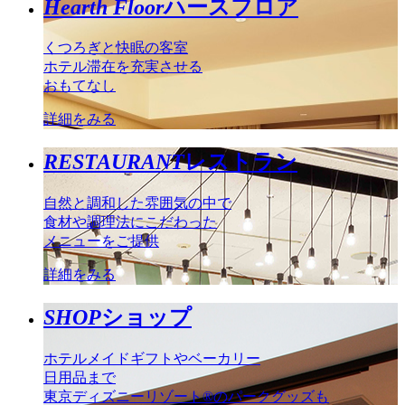
Hearth Floor
ハースフロア
くつろぎと快眠の客室
ホテル滞在を充実させる
おもてなし
詳細をみる
RESTAURANT
レストラン
自然と調和した雰囲気の中で
食材や調理法にこだわった
メニューをご提供
詳細をみる
SHOP
ショップ
ホテルメイドギフトやベーカリー
日用品まで
東京ディズニーリゾート®のパークグッズも