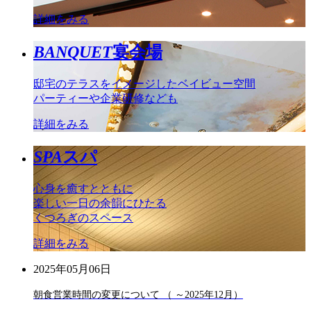
詳細をみる
BANQUET
宴会場
邸宅のテラスをイメージしたベイビュー空間
パーティーや企業研修なども
詳細をみる
SPA
スパ
心身を癒すとともに
楽しい一日の余韻にひたる
くつろぎのスペース
詳細をみる
2025年05月06日
朝食営業時間の変更について （ ～2025年12月）