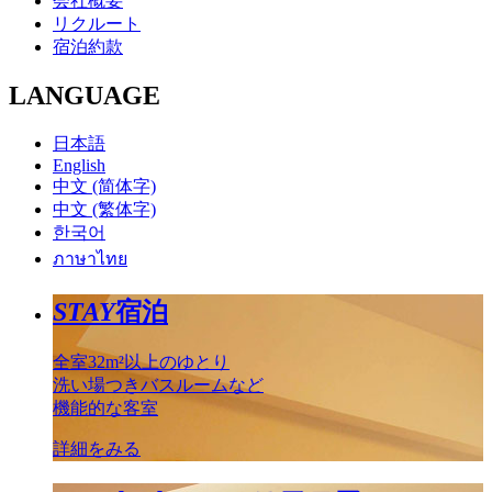
会社概要
リクルート
宿泊約款
LANGUAGE
日本語
English
中文 (简体字)
中文 (繁体字)
한국어
ภาษาไทย
STAY
宿泊
全室32m²以上のゆとり
洗い場つきバスルームなど
機能的な客室
詳細をみる