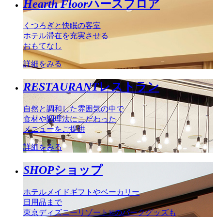
Hearth Floor
ハースフロア
くつろぎと快眠の客室
ホテル滞在を充実させる
おもてなし
詳細をみる
RESTAURANT
レストラン
自然と調和した雰囲気の中で
食材や調理法にこだわった
メニューをご提供
詳細をみる
SHOP
ショップ
ホテルメイドギフトやベーカリー
日用品まで
東京ディズニーリゾート®のパークグッズも