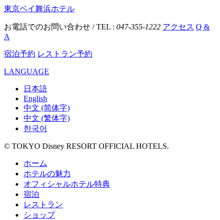
東京ベイ舞浜ホテル
お電話でのお問い合わせ / TEL :
047-355-1222
アクセス
Q &
A
宿泊予約
レストラン予約
LANGUAGE
日本語
English
中文 (简体字)
中文 (繁体字)
한국어
© TOKYO Disney RESORT OFFICIAL HOTELS.
ホーム
ホテルの魅力
オフィシャルホテル特典
宿泊
レストラン
ショップ