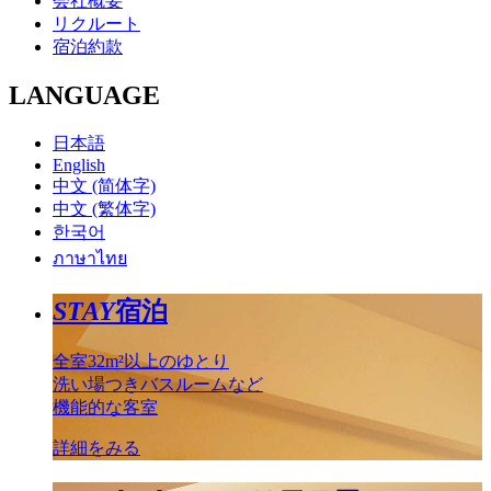
会社概要
リクルート
宿泊約款
LANGUAGE
日本語
English
中文 (简体字)
中文 (繁体字)
한국어
ภาษาไทย
STAY
宿泊
全室32m²以上のゆとり
洗い場つきバスルームなど
機能的な客室
詳細をみる