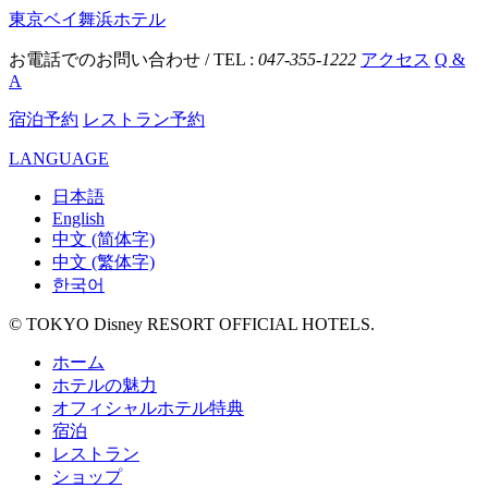
東京ベイ舞浜ホテル
お電話でのお問い合わせ / TEL :
047-355-1222
アクセス
Q &
A
宿泊予約
レストラン予約
LANGUAGE
日本語
English
中文 (简体字)
中文 (繁体字)
한국어
© TOKYO Disney RESORT OFFICIAL HOTELS.
ホーム
ホテルの魅力
オフィシャルホテル特典
宿泊
レストラン
ショップ