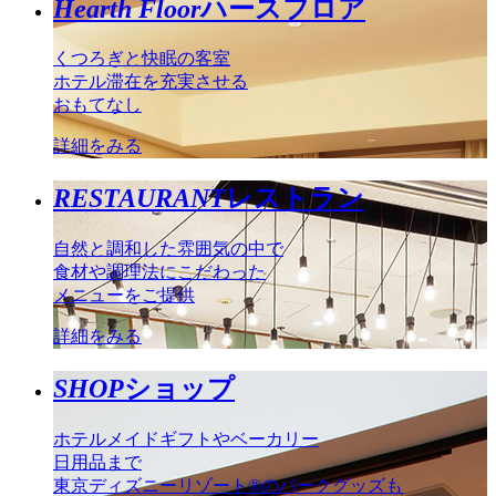
Hearth Floor
ハースフロア
くつろぎと快眠の客室
ホテル滞在を充実させる
おもてなし
詳細をみる
RESTAURANT
レストラン
自然と調和した雰囲気の中で
食材や調理法にこだわった
メニューをご提供
詳細をみる
SHOP
ショップ
ホテルメイドギフトやベーカリー
日用品まで
東京ディズニーリゾート®のパークグッズも