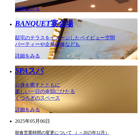
詳細をみる
BANQUET
宴会場
邸宅のテラスをイメージしたベイビュー空間
パーティーや企業研修なども
詳細をみる
SPA
スパ
心身を癒すとともに
楽しい一日の余韻にひたる
くつろぎのスペース
詳細をみる
2025年05月06日
朝食営業時間の変更について （ ～2025年12月）