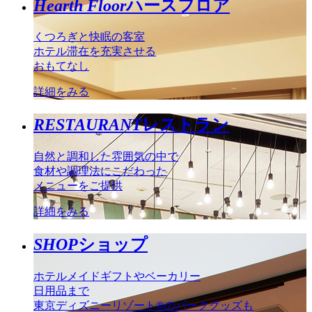
Hearth Floor
ハースフロア
くつろぎと快眠の客室
ホテル滞在を充実させる
おもてなし
詳細をみる
RESTAURANT
レストラン
自然と調和した雰囲気の中で
食材や調理法にこだわった
メニューをご提供
詳細をみる
SHOP
ショップ
ホテルメイドギフトやベーカリー
日用品まで
東京ディズニーリゾート®のパークグッズも