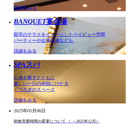
詳細をみる
BANQUET
宴会場
邸宅のテラスをイメージしたベイビュー空間
パーティーや企業研修なども
詳細をみる
SPA
スパ
心身を癒すとともに
楽しい一日の余韻にひたる
くつろぎのスペース
詳細をみる
2025年05月06日
朝食営業時間の変更について （ ～2025年12月）