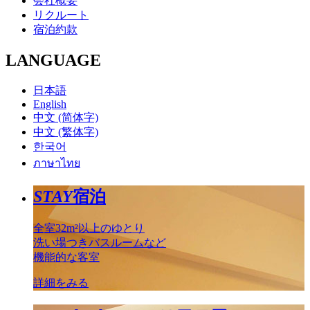
会社概要
リクルート
宿泊約款
LANGUAGE
日本語
English
中文 (简体字)
中文 (繁体字)
한국어
ภาษาไทย
STAY
宿泊
全室32m²以上のゆとり
洗い場つきバスルームなど
機能的な客室
詳細をみる