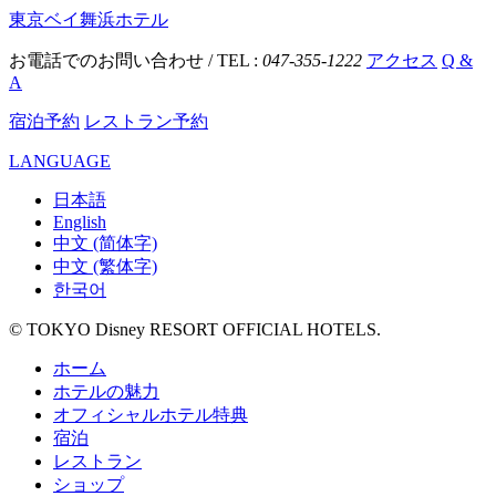
東京ベイ舞浜ホテル
お電話でのお問い合わせ / TEL :
047-355-1222
アクセス
Q &
A
宿泊予約
レストラン予約
LANGUAGE
日本語
English
中文 (简体字)
中文 (繁体字)
한국어
© TOKYO Disney RESORT OFFICIAL HOTELS.
ホーム
ホテルの魅力
オフィシャルホテル特典
宿泊
レストラン
ショップ