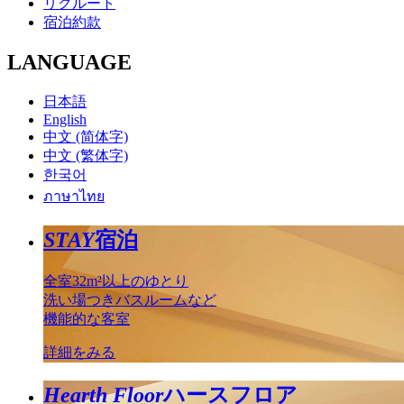
リクルート
宿泊約款
LANGUAGE
日本語
English
中文 (简体字)
中文 (繁体字)
한국어
ภาษาไทย
STAY
宿泊
全室32m²以上のゆとり
洗い場つきバスルームなど
機能的な客室
詳細をみる
Hearth Floor
ハースフロア