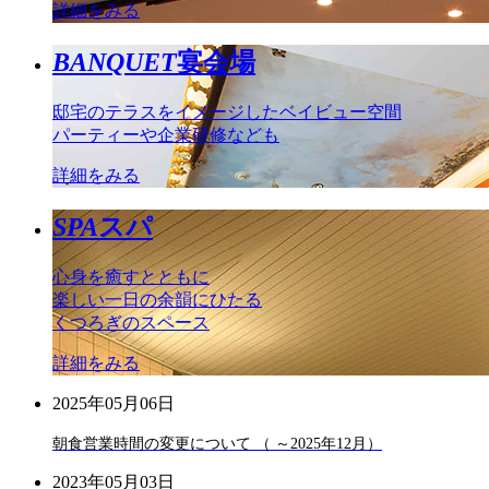
詳細をみる
BANQUET
宴会場
邸宅のテラスをイメージしたベイビュー空間
パーティーや企業研修なども
詳細をみる
SPA
スパ
心身を癒すとともに
楽しい一日の余韻にひたる
くつろぎのスペース
詳細をみる
2025年05月06日
朝食営業時間の変更について （ ～2025年12月）
2023年05月03日