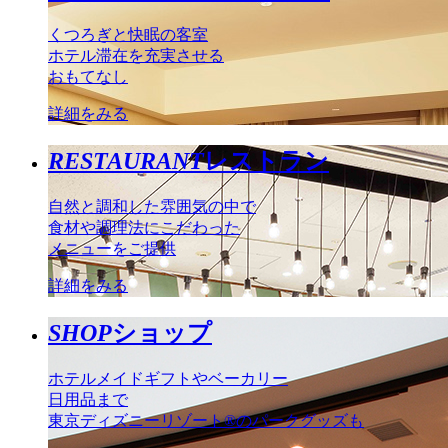
くつろぎと快眠の客室
ホテル滞在を充実させる
おもてなし
詳細をみる
RESTAURANT
レストラン
自然と調和した雰囲気の中で
食材や調理法にこだわった
メニューをご提供
詳細をみる
SHOP
ショップ
ホテルメイドギフトやベーカリー
日用品まで
東京ディズニーリゾート®のパークグッズも