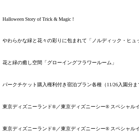
Halloween Story of Trick & Magic !
やわらかな緑と花々の彩りに包まれて「ノルディック・ヒュ
花と緑の癒し空間「グローイングフラワールーム」
パークチケット購入権利付き宿泊プラン各種（11/26入園分ま
東京ディズニーランド®／東京ディズニーシー® スペシャル
東京ディズニーランド®／東京ディズニーシー® スペシャル