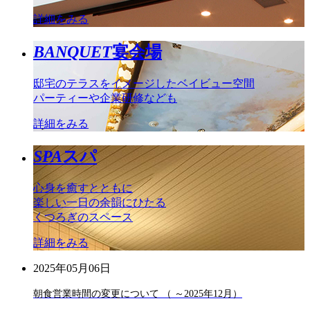
詳細をみる
BANQUET
宴会場
邸宅のテラスをイメージしたベイビュー空間
パーティーや企業研修なども
詳細をみる
SPA
スパ
心身を癒すとともに
楽しい一日の余韻にひたる
くつろぎのスペース
詳細をみる
2025年05月06日
朝食営業時間の変更について （ ～2025年12月）