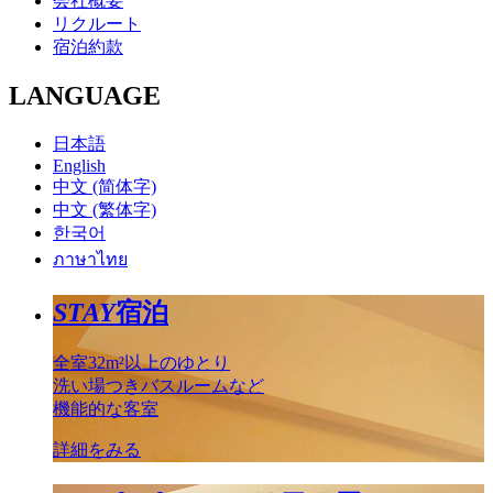
会社概要
リクルート
宿泊約款
LANGUAGE
日本語
English
中文 (简体字)
中文 (繁体字)
한국어
ภาษาไทย
STAY
宿泊
全室32m²以上のゆとり
洗い場つきバスルームなど
機能的な客室
詳細をみる