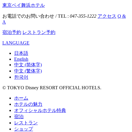
東京ベイ舞浜ホテル
お電話でのお問い合わせ / TEL :
047-355-1222
アクセス
Q &
A
宿泊予約
レストラン予約
LANGUAGE
日本語
English
中文 (简体字)
中文 (繁体字)
한국어
© TOKYO Disney RESORT OFFICIAL HOTELS.
ホーム
ホテルの魅力
オフィシャルホテル特典
宿泊
レストラン
ショップ