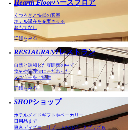
Hearth Floor
ハースフロア
くつろぎと快眠の客室
ホテル滞在を充実させる
おもてなし
詳細をみる
RESTAURANT
レストラン
自然と調和した雰囲気の中で
食材や調理法にこだわった
メニューをご提供
詳細をみる
SHOP
ショップ
ホテルメイドギフトやベーカリー
日用品まで
東京ディズニーリゾート®のパークグッズも