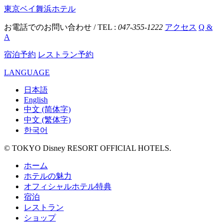
東京ベイ舞浜ホテル
お電話でのお問い合わせ / TEL :
047-355-1222
アクセス
Q &
A
宿泊予約
レストラン予約
LANGUAGE
日本語
English
中文 (简体字)
中文 (繁体字)
한국어
© TOKYO Disney RESORT OFFICIAL HOTELS.
ホーム
ホテルの魅力
オフィシャルホテル特典
宿泊
レストラン
ショップ