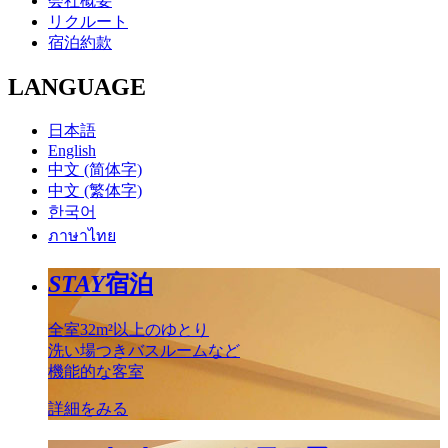
会社概要
リクルート
宿泊約款
LANGUAGE
日本語
English
中文 (简体字)
中文 (繁体字)
한국어
ภาษาไทย
STAY
宿泊
全室32m²以上のゆとり
洗い場つきバスルームなど
機能的な客室
詳細をみる