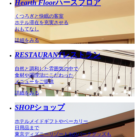
Hearth Floor
ハースフロア
くつろぎと快眠の客室
ホテル滞在を充実させる
おもてなし
詳細をみる
RESTAURANT
レストラン
自然と調和した雰囲気の中で
食材や調理法にこだわった
メニューをご提供
詳細をみる
SHOP
ショップ
ホテルメイドギフトやベーカリー
日用品まで
東京ディズニーリゾート®のパークグッズも