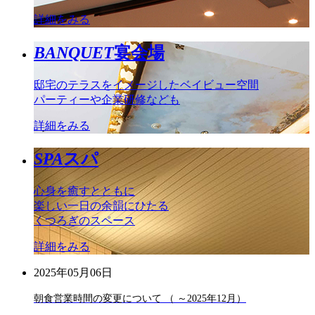
詳細をみる
BANQUET
宴会場
邸宅のテラスをイメージしたベイビュー空間
パーティーや企業研修なども
詳細をみる
SPA
スパ
心身を癒すとともに
楽しい一日の余韻にひたる
くつろぎのスペース
詳細をみる
2025年05月06日
朝食営業時間の変更について （ ～2025年12月）